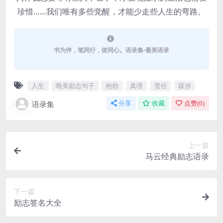
珍惜……我们唯有多些觉醒，才能少走些人生的弯路。
书为伴，笔同行，彼同心。语录集-最美语录
人生
唯美励志句子
抱怨
真理
责任
跋涉
语录集
分享
收藏
点赞(
0
)
上一篇
马云经典励志语录
下一篇
励志签名大全