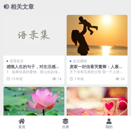
相关文章
至理名言
生活感悟
感慨人生的句子，对生活感慨
麦家一封信看哭董卿：人最大
的经典句子
的教养，是原谅父母的不完美
1、如果你真的爱他，那么你必须容
天下没有完美的父母 我一个人坐在
忍他部份的缺点。 2、要克服对死
书房里面，对着电脑。天色越来越
13 年前
14
7 年前
24
亡...
黑，可是我觉得已经...
首页
分类
我的