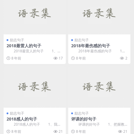
励志句子
励志句子
2018最雷人的句子
2018年最伤感的句子
2018最雷人的句子 1、不
2018年最伤感的句子 1、
介意你的诋毁毕竟狗会向每个人吠
有些东西没了才知道真的是没了、
8 年前
17
8 年前
2
叫。 2、...
在也回不来了。...
励志句子
励志句子
2018感人的句子
评课的好句子
2018感人的句子 1、我不
评课的好句子 1、把握教
喜欢说话却天天说最多的话，我不
材，课堂环节安排合理，善于引
8 年前
21
8 年前
21
喜欢笑却总笑个...
导。其中值得一提的是...