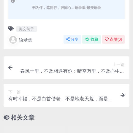
书为伴，笔同行，彼同心。语录集-最美语录
美文句子
语录集
分享
收藏
点赞(
0
)
上一篇
春风十里，不及相遇有你；晴空万里，不及心中有
你。——《原创句子》
下一篇
有时幸福，不是白首偕老，不是地老天荒，而是打
开聊天界面，对方正在输入中
相关文章