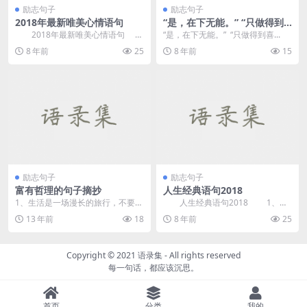
励志句子
励志句子
2018年最新唯美心情语句
“是，在下无能。” “只做得到
喜欢你” “却不能让你喜欢”
2018年最新唯美心情语句
“是，在下无能。” “只做得到喜...
——《原创句
1、感情玩玩就可以了不能当真，太
8 年前
25
8 年前
15
早遇见那个惊...
励志句子
励志句子
富有哲理的句子摘抄
人生经典语句2018
1、生活是一场漫长的旅行，不要浪
人生经典语句2018 1、没
费时间，去等待那些不愿与你携手
能耐的看人装逼，有能耐的跟人装
13 年前
18
8 年前
25
同行的人。 &nb...
逼 2、没...
Copyright © 2021
语录集
- All rights reserved
每一句话，都应该沉思。
首页
分类
我的