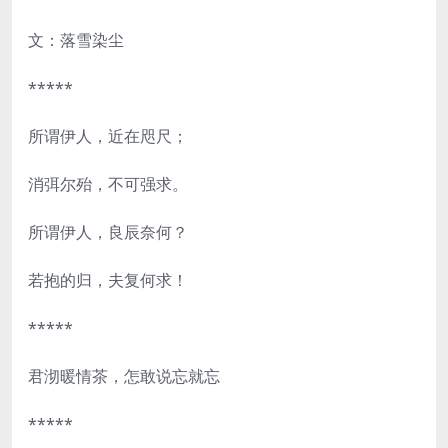
文：落雪染尘
*****
所谓伊人，近在咫尺；
消弭尔殆，不可强求。
所谓伊人，良辰奈何？
若抱的归，夫复何求！
*****
君沏暖情茶，怎敢说忘就忘
*****