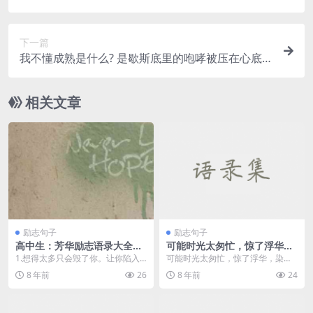
——《原创句子》
下一篇
我不懂成熟是什么? 是歇斯底里的咆哮被压在心底?
还是默不作声的接受?
相关文章
励志句子
励志句子
高中生：芳华励志语录大全，
可能时光太匆忙，惊了浮华，
句句振奋民气！
染了流年，乱了心扉。——
1.想得太多只会毁了你。让你陷入
可能时光太匆忙，惊了浮华，染了
《原创句子》
忐忑，让现实上本不糟糕的工作，
流年，乱了心扉。
8 年前
26
8 年前
24
变得糟糕。你必要的...