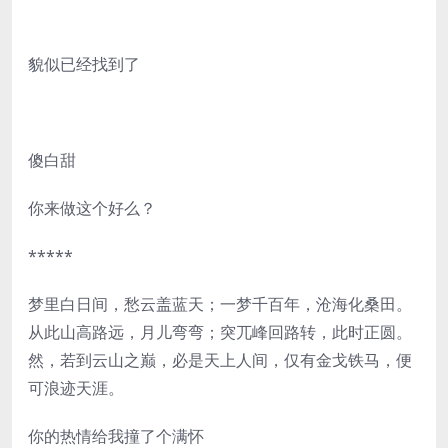
貌似已经找到了
傻白甜
你来做这个好么？
*****
梦里白日间，愁云盖蓝天；一梦千百年，沧海化桑田。
从此山高路远，月儿弯弯；突兀峰回路转，此时正圆。
然，若到云山之巅，必是天上人间，仅有金戈铁马，便
可浪迹天涯。
你的热情给我撞了个满怀