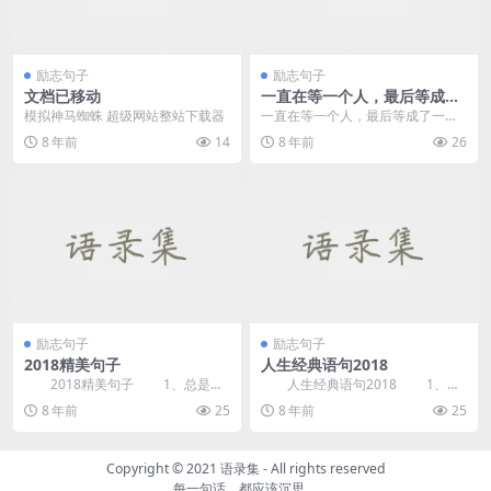
励志句子
励志句子
文档已移动
一直在等一个人，最后等成了
一个人。 ???——《原创句
模拟神马蜘蛛 超级网站整站下载器
一直在等一个人，最后等成了一个
子》
人。 ???
8 年前
14
8 年前
26
励志句子
励志句子
2018精美句子
人生经典语句2018
2018精美句子 1、总是忍
人生经典语句2018 1、没
住眼泪对自己说：我很好，必须很
能耐的看人装逼，有能耐的跟人装
8 年前
25
8 年前
25
好。 2、...
逼 2、没...
Copyright © 2021
语录集
- All rights reserved
每一句话，都应该沉思。