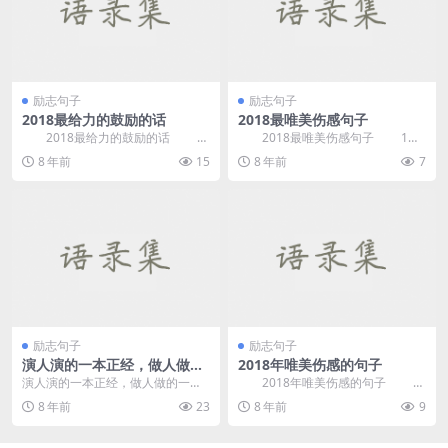
励志句子
励志句子
2018最给力的鼓励的话
2018最唯美伤感句子
2018最给力的鼓励的话
2018最唯美伤感句子 1、
1、不要指望谁陪你一辈子，没光的
不要拿过去的记忆，来折磨现在的
8 年前
15
8 年前
7
时候连影子都会...
自己。 2...
励志句子
励志句子
演人演的一本正经，做人做的
2018年唯美伤感的句子
一塌糊涂——《原创句子》
演人演的一本正经，做人做的一塌
2018年唯美伤感的句子
糊涂
1、最怕老友淡了联系，谁知老友已
8 年前
23
8 年前
9
换了语气。 ...