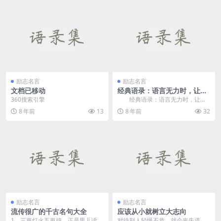
励志名言
励志名言
文档已移动
经典语录：语言无力时，让沉
默发声
360搜索引擎
经典语录：语言无力时，让沉
默发声 1、与其热闹着引人夺
8 年前
13
8 年前
32
目，步步紧逼，不如...
励志名言
励志名言
流传很广的千古名句大全
应该从小就树立大志向
1、三更灯火五更鸡，正是男儿读书
对待别人轻慢不恭，就会丧失道