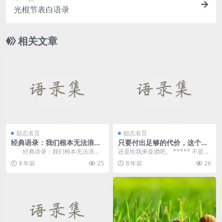
光棍节表白语录
相关文章
励志名言
励志名言
经典语录：我们根本无法浪费
只要付出足够的代价，这个世
时间，我们浪费的其实只是我
界一切都可以交换—大鱼·海棠
经典语录：我们根本无法浪费
还是给我来壶酒吧。 ***** 不是问
们自己
时间，我们浪费的其实只是我们自
你能不能，而是问你想不想。 ****
8 年前
25
8 年前
26
己 1、团队的效...
* 你...