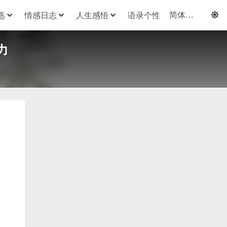
选
情感日志
人生感悟
语录个性
力