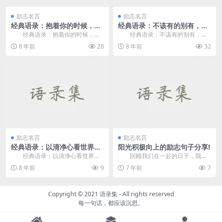
励志名言
励志名言
经典语录：抱着你的时候，感
经典语录：不该有的别有，比
觉像在倒计时
如期待
经典语录：抱着你的时候，感
经典语录：不该有的别有，比
觉像在倒计时 1、不能永远地
如期待 1、我不想失去你，才
8 年前
28
8 年前
32
像个胆怯的小孩子，...
会那般委屈求全。 ...
励志名言
励志名言
经典语录：以清净心看世界，
阳光积极向上的励志句子分享!
用欢喜心过生活
经典语录：以清净心看世界，
回顾我们在一起的日子，我忍
用欢喜心过生活 1、面对聪明
不住心痛。你不是说你不应该分开
8 年前
9
7 年前
7
人，除非你比他聪明...
吗？你怎么能忍受让我...
Copyright © 2021
语录集
- All rights reserved
每一句话，都应该沉思。