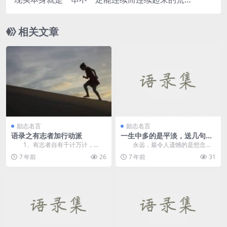
诞。—林微因
相关文章
励志名言
励志名言
语录之有志者加行动派
一生中多的是平淡，送几句励
志句子给自己
1、有志者自有千计万计，...
永远，最令人遗憾的是想念
它，后悔；最痛苦的是我要来了，
7 年前
26
7 年前
31
你走了。 ...