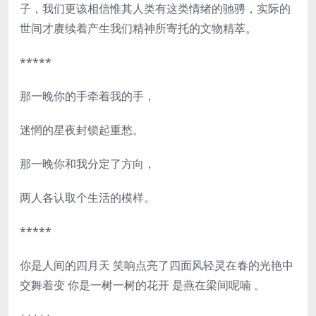
子，我们更该相信惟其人类有这类情绪的驰骋，实际的
世间才赓续着产生我们精神所寄托的文物精萃。
*****
那一晚你的手牵着我的手，
迷惘的星夜封锁起重愁。
那一晚你和我分定了方向，
两人各认取个生活的模样。
*****
你是人间的四月天 笑响点亮了四面风轻灵在春的光艳中
交舞着变 你是一树一树的花开 是燕在梁间呢喃 。