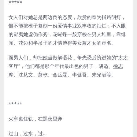
*****
女人们对她总是两边倒的态度，欣赏的奉为指路明灯，
恨不能按模子复刻一份爱情事业双丰收的灿烂；不入眼
的鄙夷她虚伪作秀，花蝴蝶一般穿梭在男人堆里，靠绯
闻、花边和半吊子的才情博得美女兼才女的虚名。
而男人们，却把她当做解语花，争先恐后挤进她的“太太
客厅”，他们都是那个年代最出色的男子，胡适、
徐志
摩
、沈从文、萧乾、金岳霖、李健吾、朱光潜等。
*****
火车禽住轨，在黑夜里奔
过山，过水，过…