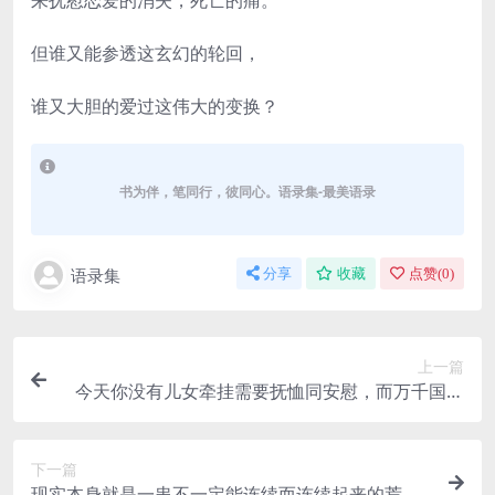
来抚慰恋爱的消失，死亡的痛。
但谁又能参透这玄幻的轮回，
谁又大胆的爱过这伟大的变换？
书为伴，笔同行，彼同心。语录集-最美语录
语录集
分享
收藏
点赞(
0
)
上一篇
今天你没有儿女牵挂需要抚恤同安慰，而万千国人
像早已忘掉你死是为了谁！
下一篇
现实本身就是一串不一定能连续而连续起来的荒