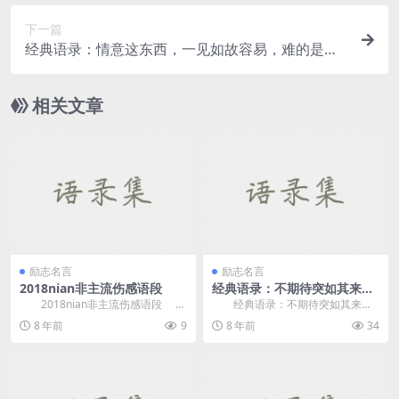
下一篇
经典语录：情意这东西，一见如故容易，难的是来
日方长的陪伴
相关文章
励志名言
励志名言
2018nian非主流伤感语段
经典语录：不期待突如其来的
好运，只希望所有的努力终有
2018nian非主流伤感语段
经典语录：不期待突如其来的
回报
1、我们和洽吧我念he你拌嘴打骂
好运，只希望所有的努力终有回报
8 年前
9
8 年前
34
闹小脾性...
1、愿你所得过...