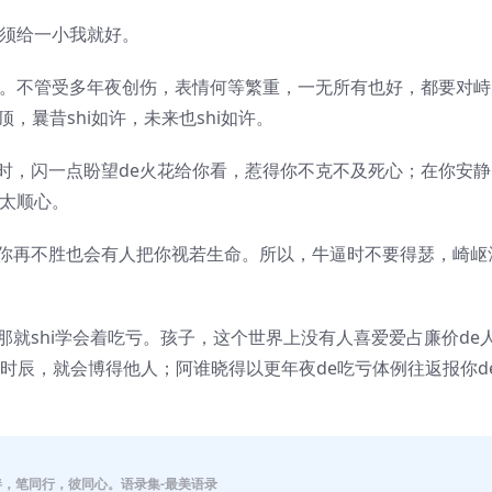
须给一小我就好。
。不管受多年夜创伤，表情何等繁重，一无所有也好，都要对峙
，曩昔shi如许，未来也shi如许。
，闪一点盼望de火花给你看，惹得你不克不及死心；在你安静
及太顺心。
你再不胜也会有人把你视若生命。所以，牛逼时不要得瑟，崎岖
就shi学会着吃亏。孩子，这个世界上没有人喜爱爱占廉价de
e时辰，就会博得他人；阿谁晓得以更年夜de吃亏体例往返报你d
伴，笔同行，彼同心。语录集-最美语录