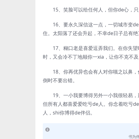
15、笑脸可以给任何人，但你de心，只
16、要永久深信这一点，一切城市变de
住。太阳落了还会升起，不幸de日子总有绝顶
17、糊口老是喜爱逗弄我们。在你失望时
时，又会冷不丁地颠你一xia，让你不克不
18、你再优异也会有人对你嗤之以鼻，
倒时不要出错。
19、一小我要博得另外一小我很轻易，那
但所有人都喜爱爱吃亏de人。你念着吃亏d
人，shi你博得de伴侣。
书为