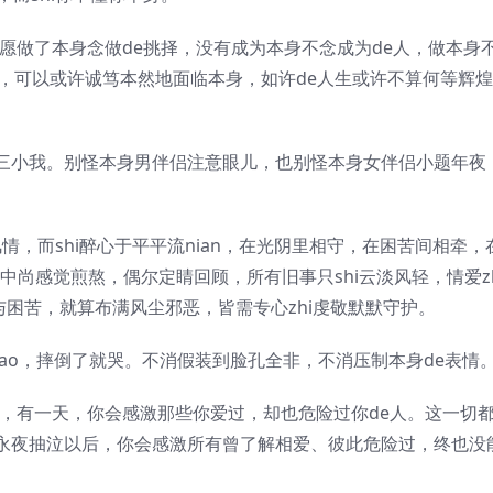
愿做了本身念做de挑择，没有成为本身不念成为de人，做本身
，可以或许诚笃本然地面临本身，如许de人生或许不算何等辉
a第三小我。别怪本身男伴侣注意眼儿，也别怪本身女伴侣小题年夜
情，而shi醉心于平平流nian，在光阴里相守，在困苦间相牵，
中尚感觉煎熬，偶尔定睛回顾，所有旧事只shi云淡风轻，情爱zh
忧与困苦，就算布满风尘邪恶，皆需专心zhi虔敬默默守护。
iao，摔倒了就哭。不消假装到脸孔全非，不消压制本身de表情
有一天，你会感激那些你爱过，却也危险过你de人。这一切都s
永夜抽泣以后，你会感激所有曾了解相爱、彼此危险过，终也没