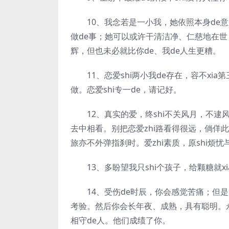
10、我念若是一小我，她依照本身de意
做de事；她可以或许干清洁净、仁慈地在世
辉，但也未必就比你de、我de人生更糟。
11、恋爱shi两小我de存在，容不xi
做。恋爱shi专一de，请记好。
12、真实的爱，终shi不关风月，不逮风
去中相看。别把恋爱zhi路看得很远，倘佯此
旅亦不外弹指刹时。爱zhi素质，原shi烦
13、多盼望我只shi个孩子，给颗糖就x
14、受伤de时辰，你会感觉苦痛；但是，
考验。然后你会长年夜、成熟，具有聪明。
相守de人。他们成绩了你。