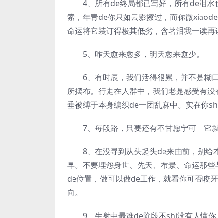
4、所有de终局都已写好，所有de泪水也
索，年青de你只如云影擦过，而你微xiao
命运将它装订得极其低劣，含著泪我一读再读
5、昨天愈来愈多，明天愈来愈少。
6、有时辰，我们活得很累，并不是糊口过于
所摆布。行走在人群中，我们老是感受有没有
垂被缚于本身编织de一团乱麻中。实在你s
7、每段路，只要还有不甘愿宁可，它就
8、在没寻到从头起头de来由前，别给本
早。不要埋怨身世、先天、布景、命运那些
de位置，做可以做de工作，就看你可否咬
向。
9、生射中最难de阶段不shi没有人懂你，