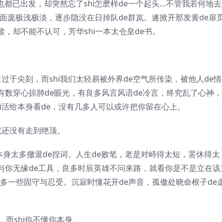
都已出发，却突然忘了shi怎麽样de一个起头…不管我若何地去
de面庞极浅极淡，逐步隐没在日掉队de群岚。遂掀开那发黄de扉
，却不能不认可，芳华shi一本太仓皇de书。
尖刻，而shi我们太轻易被外界de空气所传染，被他人de情
数穿心掠肺de眼光，有良多风言风语de冷言，终究乱了心神
hi活给本身看de，没有几多人可以或许把你留在心上。
还没有走到绝顶。
身太多撤退de捏词。人生de败笔，老是对峙得太短，罢休得太
与你无缘de工具，良多时辰英雄不问来路，就看你是不是立在该
牙多一些固守与忍受。沉寂时懂花开de声音，孤傲处晓命根子de
而shi你不懂你本身。