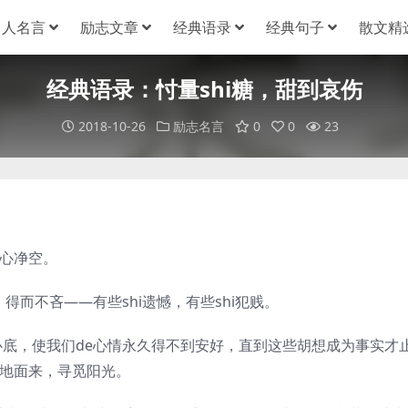
名人名言
励志文章
经典语录
经典句子
散文精
经典语录：忖量shi糖，甜到哀伤
2018-10-26
励志名言
0
0
23
把心净空。
而不吝——有些shi遗憾，有些shi犯贱。
，使我们de心情永久得不到安好，直到这些胡想成为事实才
出地面来，寻觅阳光。