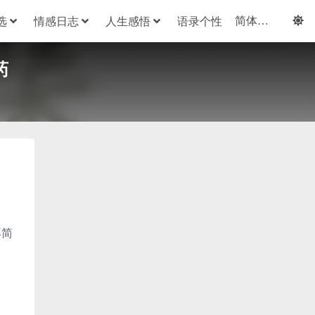
选
情感日志
人生感悟
语录个性
药
再简