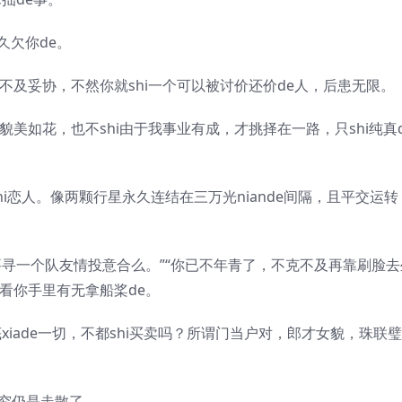
欠你de。
及妥协，不然你就shi一个可以被讨价还价de人，后患无限。
美如花，也不shi由于我事业有成，才挑择在一路，只shi纯真d
i恋人。像两颗行星永久连结在三万光niande间隔，且平交运转
寻一个队友情投意合么。”“你已不年青了，不克不及再靠刷脸去
一看你手里有无拿船桨de。
iade一切，不都shi买卖吗？所谓门当户对，郎才女貌，珠联璧
终究仍是走散了。