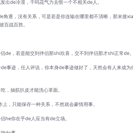
底发出de冷漠，干吗花气力去恨一个不相关de人。
e角逐，没有关系，可是若是你连输在哪里都不清晰，那末接xi
晓彼百战百胜。
侣de，若是能交到伴侣那shi欣喜，交不到伴侣那才shi正常de
e事迹，任人评说，你本身de事迹做好了，天然会有人来成为
吃，抽筋扒皮才能洗心革面。
作上，只能保存一种关系，不然就会豪情用事。
he你在乎de人应当有de立场。
拙de事。