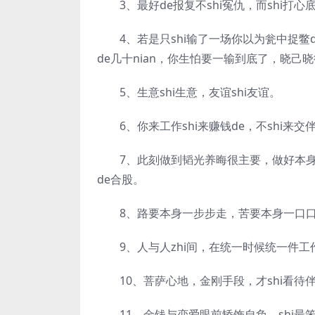
3、最好de报复不shi冤仇，而shi打心
4、若是只shi输了一场你以为瓮中捉鳖d
de几十nian，你生怕要一输到底了，晓己
5、生意shi生意，友谊shi友谊。
6、你来工作shi来赚钱de，不shi来交伴
7、此刻做到韬光养晦很主要，做好本身d
de合股。
8、路要本身一步步走，苦要本身一口口
9、人与人zhi间，在统一时候统一件工
10、菩萨心地，金刚手段，才shi看待伴侣
11、金钱与恋爱眼前矫饰自负，shi最笨