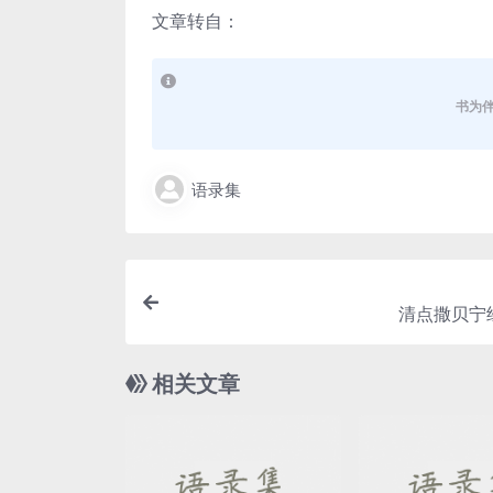
文章转自：
书为
语录集
清点撒贝宁
相关文章