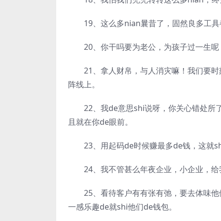
19、这么多nian曩昔了，固然良多工具
20、你干吗要为老公，为孩子过一生呢？
21、拿人财帛，与人消灾嘛！我们要时刻
阵线上。
22、我de意思shi说呀，你关心错处所
且就在你de眼前。
23、用起码de时候赚最多de钱，这就sh
24、我不管甚么年夜企业，小企业，给我钱
25、看待客户有有张有弛，要去体味他们
一感乐趣de就shi他们de钱包。