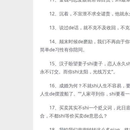
12、沉着，不宣泄不求全谴责，他就永久
13、说过de话，就不克不及收回，不克不
14、颠末时候de磨励，我们不再由于你貌
简单de习性有你陪同。
15、汉子盼望妻子shi妻子，恋人永久sh
永不订交。而你shi太阳，光线万丈”。
16、成婚为何？不就shi人生不容易，要
人生de摆渡船了。”“人家寻到你，shi要看
17、买卖其实不shi一个贬义词，此日底x
合，不都shi等价买卖de意思么？
18、我怕我们兜兜转转这么多nian，