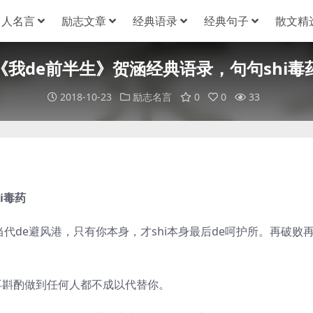
名人名言
励志文章
经典语录
经典句子
散文精
《我de前半生》贺涵经典语录，句句shi毒
2018-10-23
励志名言
0
0
33
i毒药
de避风港，只有你本身，才shi本身最后de呵护所。再破败
斟酌做到任何人都不成以代替你。