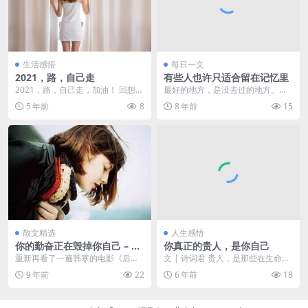
生活感悟
每日一文
2021，路，自己走
有些人也许只适合留在记忆里
2021，路，自己走，加油！ 回想曾
最好的地方，是没去过的地方。最
经走过的路，想想还未走过的路，
好的时光，是回不来的时光。 都
5 年前
8
8 年前
15
看看即将要走的...
希望在...
散文精选
人生感悟
你的勤奋正在毁掉你自己 – 国
你真正的贵人，是你自己
馆
重新再看了一遍韩寒的电影《后悔
文 | 诗词君 贵人，是那些在生命中
无期》，江河和浩汉走进了一片沙
给了你重要帮助的人。 可能是在你
9 年前
22
6 年前
18
漠，茫茫戈壁，在他们...
艰难困苦的时...