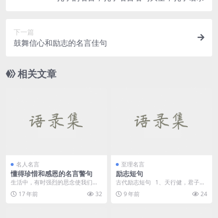
下一篇
鼓舞信心和励志的名言佳句
相关文章
名人名言
至理名言
懂得珍惜和感恩的名言警句
励志短句
生活中，有时强烈的思念使我们恨
古代励志短句 1、天行健，君子以
不得一把将所爱的人从梦中拉出
自强不息。—&mdas...
17 年前
32
9 年前
24
来，实实在在地拥抱他们...