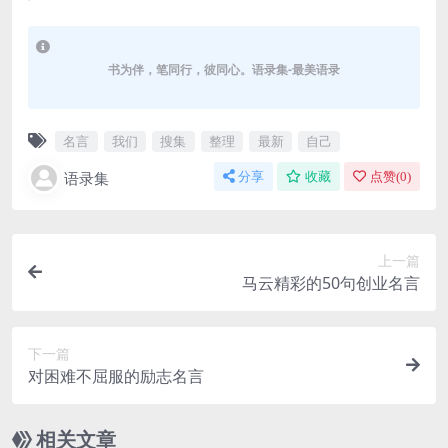
书为伴，笔同行，彼同心。语录集-最美语录
名言
我们
搜集
整理
最新
自己
语录集
分享
收藏
点赞(
0
)
上一篇
马云精彩的50句创业名言
下一篇
对困难不屈服的励志名言
相关文章