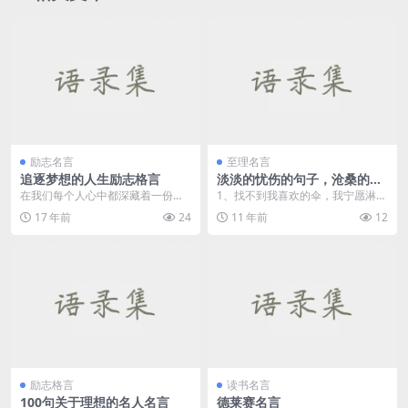
励志名言
至理名言
追逐梦想的人生励志格言
淡淡的忧伤的句子，沧桑的句
子
在我们每个人心中都深藏着一份无
1、找不到我喜欢的伞，我宁愿淋
声的渴望：一种创造辉煌人生的渴
湿。 2、无比华丽旳誓言只为了铺
17 年前
24
11 年前
12
望。这种渴望有时会不...
垫那...
励志格言
读书名言
100句关于理想的名人名言
德莱赛名言