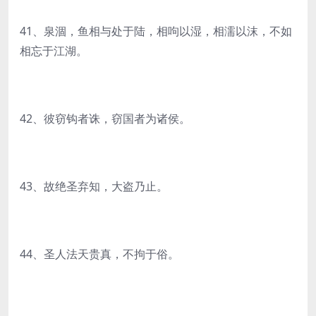
41、泉涸，鱼相与处于陆，相呴以湿，相濡以沫，不如
相忘于江湖。
42、彼窃钩者诛，窃国者为诸侯。
43、故绝圣弃知，大盗乃止。
44、圣人法天贵真，不拘于俗。