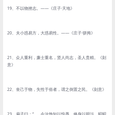
19、不以物挫志。——《庄子·天地》
20、夫小惑易方，大惑易性。——《庄子·骈拇》
21、众人重利，廉士重名，贤人尚志，圣人贵精。《刻
意》
22、丧己于物，失性于俗者，谓之倒置之民。《刻意》
23、扁子曰：“……今汝饰知以惊愚，修身以明污，昭昭