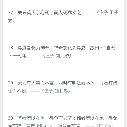
27、夫哀莫大于心死，而人死亦次之。——《庄子·田子
方》
28、臭腐复化为神奇，神奇复化为臭腐。故曰："通天
下一气耳。 ——《庄子·知北游》
29、天地有大美而不言，四时有明法而不议，万物有成
理而不说。——《庄子·知北游》
30、荃者所以在鱼，得鱼而忘荃；蹄者所以在兔，得兔
而忘蹄；言者所以在意，得意而忘言。——《庄子·外