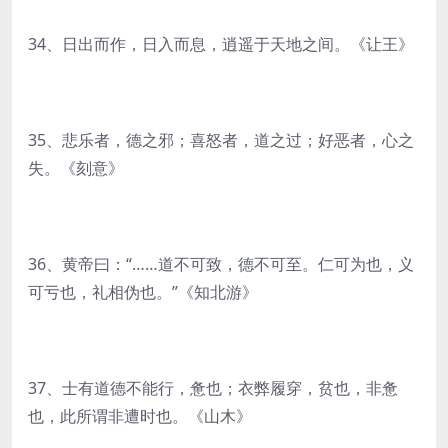
34、日出而作，日入而息，逍遥于天地之间。《让王》
35、悲乐者，德之邪；喜怒者，道之过；好恶者，心之
失。《刻意》
36、黄帝曰：“……道不可致，德不可至。仁可为也，义
可亏也，礼相伪也。”《知北游》
37、士有道德不能行，惫也；衣弊履穿，贫也，非惫
也，此所谓非遭时也。《山木》