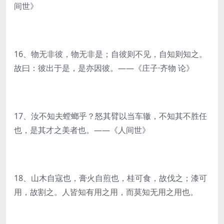
间世》
16、物无非彼，物无非是；自彼则不见，自知则知之。
故曰：彼出于是，是亦因彼。——《庄子·齐物 论》
17、汝不知夫螳螂乎？怒其臂以当车辙，不知其不胜任
也，是其才之美者也。——《人间世》
18、山木自寇也，膏火自煎也，桂可食，故伐之；漆可
用，故割之。人皆知有用之用，而莫知无用之用也。