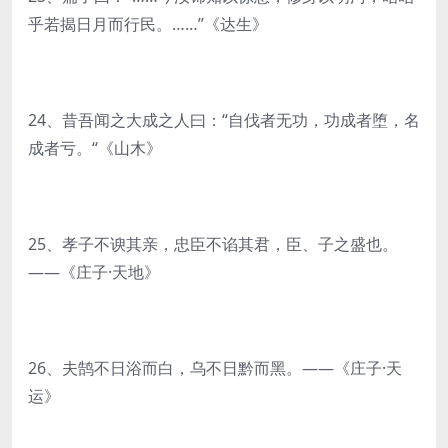
乎若揭日月而行民。……”《达生》
24、昔吾闻之大成之人曰：“自伐者无功，功成者堕，名
成者亏。“《山木》
25、孝子不谀其亲，忠臣不谄其君，臣、子之盛也。
——《庄子·天地》
26、夫鹄不日浴而白，乌不日黔而黑。——《庄子·天
运》