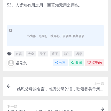
53、人皆知有用之用，而莫知无用之用也。
书为伴，笔同行，彼同心。语录集-最美语录
名言
大全
天下
庄子
游》
语录
语录集
分享
收藏
点赞(
0
)
上一篇
感恩父母的名言，感恩父母的话，歌颂赞美母亲的
名言
下一篇