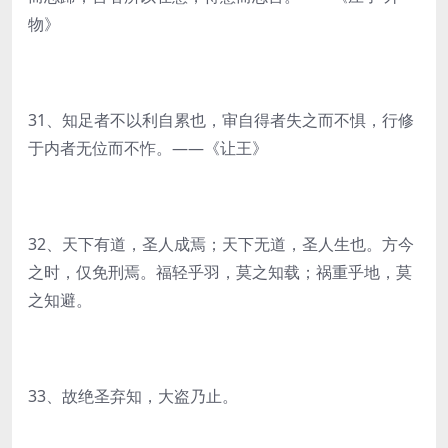
物》
31、知足者不以利自累也，审自得者失之而不惧，行修
于内者无位而不怍。——《让王》
32、天下有道，圣人成焉；天下无道，圣人生也。方今
之时，仅免刑焉。福轻乎羽，莫之知载；祸重乎地，莫
之知避。
33、故绝圣弃知，大盗乃止。