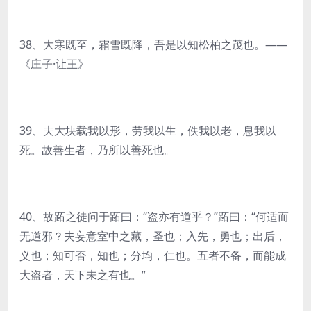
38、大寒既至，霜雪既降，吾是以知松柏之茂也。——
《庄子·让王》
39、夫大块载我以形，劳我以生，佚我以老，息我以
死。故善生者，乃所以善死也。
40、故跖之徒问于跖曰：“盗亦有道乎？”跖曰：“何适而
无道邪？夫妄意室中之藏，圣也；入先，勇也；出后，
义也；知可否，知也；分均，仁也。五者不备，而能成
大盗者，天下未之有也。”