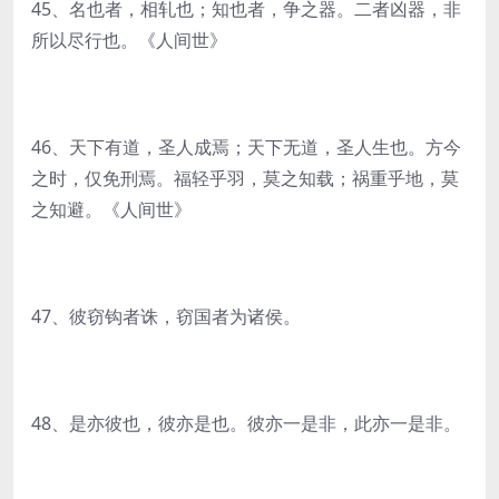
45、名也者，相轧也；知也者，争之器。二者凶器，非
所以尽行也。《人间世》
46、天下有道，圣人成焉；天下无道，圣人生也。方今
之时，仅免刑焉。福轻乎羽，莫之知载；祸重乎地，莫
之知避。《人间世》
47、彼窃钩者诛，窃国者为诸侯。
48、是亦彼也，彼亦是也。彼亦一是非，此亦一是非。