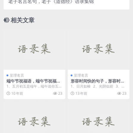
老子名言名句，老子《道德经》语录集锦
相关文章
至理名言
至理名言
端午节祝福语，端午节祝福短
形容时间快的句子，形容时间
信
过得快的成语词语
1、五月初五是端午，端午送你五个
1、日月如梭 2、光阴似箭 3、转
五：祝你收获多多，五谷丰登；收
瞬即逝 ...
10 年前
23
13 年前
23
入多多，五花八门；...