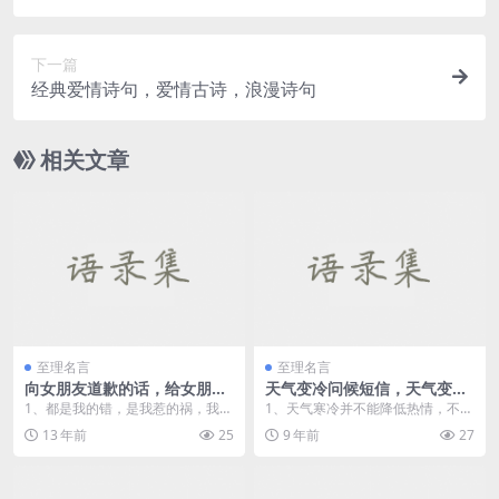
下一篇
经典爱情诗句，爱情古诗，浪漫诗句
相关文章
至理名言
至理名言
向女朋友道歉的话，给女朋友
天气变冷问候短信，天气变冷
道歉的话，跟女朋友道歉的话
祝福短信
1、都是我的错，是我惹的祸，我一
1、天气寒冷并不能降低热情，不常
定痛改前非，给你打屁屁！ 2、对
见面并不意味着忘记，当清晨一缕
13 年前
25
9 年前
27
不...
阳光照耀大地，当黄...