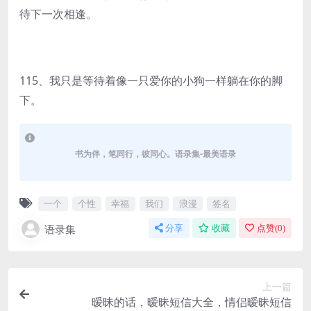
待下一次相逢。
115、我只是等待着像一只爱你的小狗一样躺在你的脚
下。
书为伴，笔同行，彼同心。语录集-最美语录
一个
个性
幸福
我们
浪漫
签名
语录集
分享
收藏
点赞(
0
)
上一篇
暧昧的话，暧昧短信大全，情侣暧昧短信