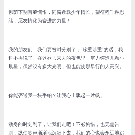
柳荫下别百般惆怅，同窗数载少年情长，望征程千种思
绪，愿友情化为奋进的力量！
我的朋友们，我们要暂时分别了；“珍重珍重”的话，我
也不再说了。在这欲去未去的夜色里，努力铸造几颗小
晨星；虽然没有多大光明，但也能使那早行的人高兴。
你能否送我一块手帕？让我心上飘起一片帆。
动身的时刻到了，让我们走吧！不必惋惜，也无需告
别，纵使歌声渐渐地沉寂下去，我们的心也会永远地跳