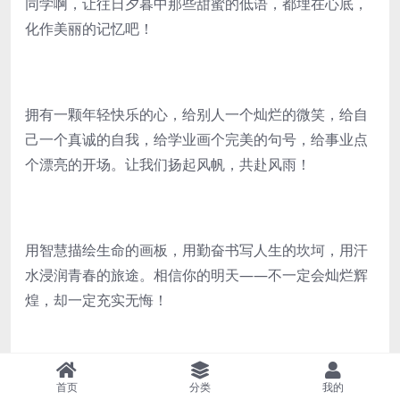
同学啊，让往日夕暮中那些甜蜜的低语，都埋在心底，
化作美丽的记忆吧！
拥有一颗年轻快乐的心，给别人一个灿烂的微笑，给自
己一个真诚的自我，给学业画个完美的句号，给事业点
个漂亮的开场。让我们扬起风帆，共赴风雨！
用智慧描绘生命的画板，用勤奋书写人生的坎坷，用汗
水浸润青春的旅途。相信你的明天——不一定会灿烂辉
煌，却一定充实无悔！
柳荫下别百般惆怅，同窗数载少年情长，望征程千种思
首页
分类
我的