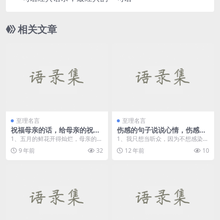
相关文章
至理名言
至理名言
祝福母亲的话，给母亲的祝福
伤感的句子说说心情，伤感说
语
说心情短语
1、五月的鲜花开得灿烂，母亲的容
1、我只想当听众，因为不想感染太
颜格外慈祥；五月的阳光温暖明
多尘世喧嚣。 2、相识，总是那么
9 年前
32
12 年前
10
媚，不及母爱光芒万丈...
美...