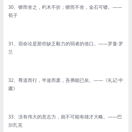
30、锲而舍之，朽木不折；锲而不舍，金石可镂。——
荀子
31、宿命论是那些缺乏毅力的弱者的借口。——罗曼·罗
兰
32、尊道而行，半途而废，吾弗能已矣。——《礼记·中
庸》
33、没有伟大的意志力，就不可能有雄才大略。——巴
尔扎克