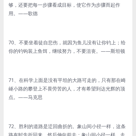
够，还要把每一步骤看成目标，使它作为步骤而起作
用。——歌德
70、不要坐着徒自悲伤，就因为鱼儿没有让你钓上；给
你的钓钩装上鱼饵，继续努力，不要沮丧。——斯坦顿
71、在科学上面是没有平坦的大路可走的，只有那在崎
岖小路的攀登上不畏劳苦的人，才有希望到达光辉的顶
点。——马克思
72、胜利的道路是迂回曲折的。象山间小径一样，这条
路有时先折回来，然后伸向前去；象山间小径一样，走