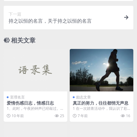
下一篇
持之以恒的名言，关于持之以恒的名言
相关文章
至理名言
励志文章
爱情伤感日志，情感日志
真正的努力，往往都悄无声息
1、此时，午夜的钟声已经敲过。孤
1 在一次踏青活动中，我认识了彩
寂地坐在床前，十指在冰冷的键盘
虹，一个皮肤很白的小美女。 她对
10 年前
25
7 年前
16
上敲击，敲一句你听...
自己的外形不太满...