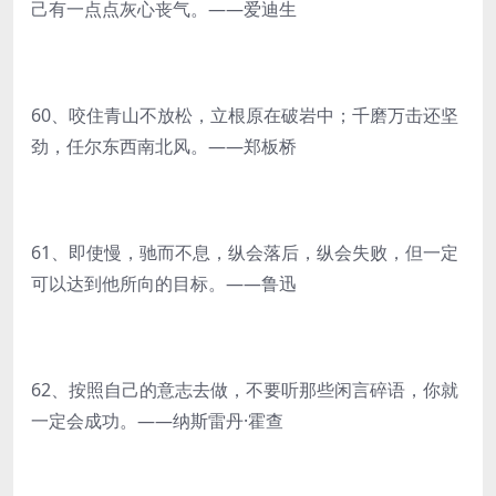
己有一点点灰心丧气。——爱迪生
60、咬住青山不放松，立根原在破岩中；千磨万击还坚
劲，任尔东西南北风。——郑板桥
61、即使慢，驰而不息，纵会落后，纵会失败，但一定
可以达到他所向的目标。——鲁迅
62、按照自己的意志去做，不要听那些闲言碎语，你就
一定会成功。——纳斯雷丹·霍查