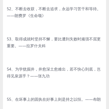
52、不断去收获，不断去追求，永远学习苦干和等待。
——朗费罗《生命颂》
53、取得成就时坚持不懈，要比遭到失败时顽强不屈更
重要。——拉罗什夫科
54、为学犹掘井，井愈深土愈难出，若不快心到底，岂
得见泉源乎？——张九功
55、在坏事上的固执在好事上则是持之以恒。——布朗