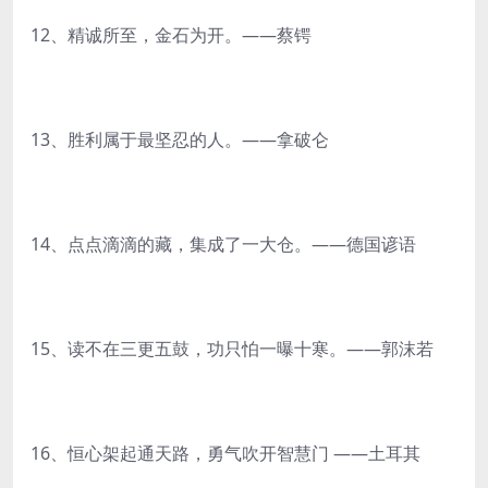
12、精诚所至，金石为开。——蔡锷
13、胜利属于最坚忍的人。——拿破仑
14、点点滴滴的藏，集成了一大仓。——德国谚语
15、读不在三更五鼓，功只怕一曝十寒。——郭沫若
16、恒心架起通天路，勇气吹开智慧门 ——土耳其