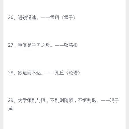
26、进锐退速。——孟珂《孟子》
27、重复是学习之母。——狄慈根
28、欲速而不达。——孔丘《论语》
29、为学须刚与恒，不刚则隋隳，不恒则退。——冯子
咸