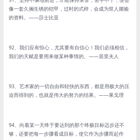
91、坚持不懈地前进，才能保持荣誉；罢手不干，便会
像一套久搁生锈的铠甲，过时的式样，会成为世人揶揄
的资料。——莎士比亚
92、我们应有恒心，尤其要有自信心！我们必须相信，
我们的天赋是要用来做某种事情的。——居里夫人
93、艺术家的一切自由和轻快的东西，都是用极大的压
迫而得到的，也就是伟大的努力的结果。——果戈理
94、向着某一天终于要达到的那个终极目标迈步还不
够，还要把每一步骤看成目标，使它作为步骤而起作