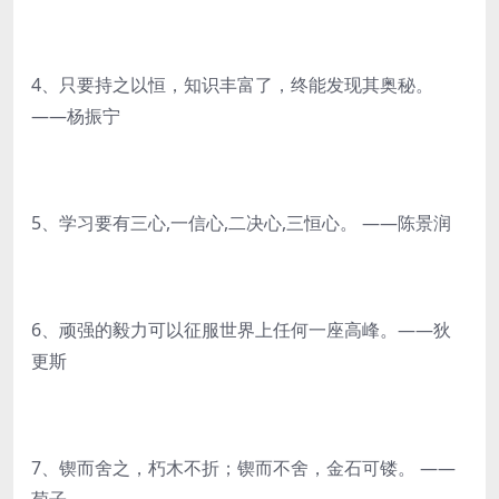
4、只要持之以恒，知识丰富了，终能发现其奥秘。
——杨振宁
5、学习要有三心,一信心,二决心,三恒心。 ——陈景润
6、顽强的毅力可以征服世界上任何一座高峰。——狄
更斯
7、锲而舍之，朽木不折；锲而不舍，金石可镂。 ——