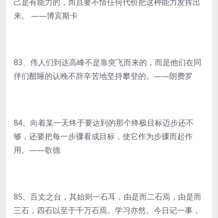
己是有能力的，而且要不惜任何代价把这种能力发挥出
来。 ——博宾斯卡
83、伟人们到达高峰不是靠突飞而来的，而是他们在同
伴们酣睡的认晚不辞辛苦地坚持攀登的。——朗费罗
84、向着某一天终于要达到的那个终极目标迈步还不
够，还要把每一步骤看成目标，使它作为步骤而起作
用。——歌德
85、百丈之台，其始则一石耳，由是而二石焉，由是而
三石，四石以至于千万石焉。学习亦然。今日记一事，