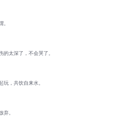
谓。
里伤的太深了，不会哭了。
一起玩，共饮自来水。
放弃。