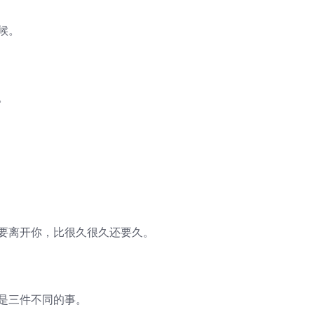
候。
。
我要离开你，比很久很久还要久。
是三件不同的事。