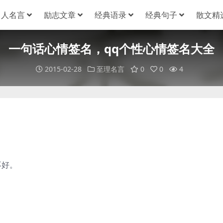
名人名言
励志文章
经典语录
经典句子
散文精
一句话心情签名，qq个性心情签名大全
2015-02-28
至理名言
0
0
4
不好。