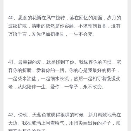
40、思念的花瓣在风中旋转，落在回忆的湖面，岁月的
波纹扩散，清晰的依然是你容颜。不求朝朝暮暮，没有
万语千言，爱你仍如初相见，一生不会变。
41、最幸福的爱，就是找到了你。我纵容你的习惯，宽
容你的折腾，爱着你的一切。你的心是我最好的房子，
一起柴米油盐，一起细水长流，然后一起相守着慢慢变
老，从此陪伴一生。爱你，一辈子，永不改变。
42、傍晚，天蓝色被调得很稠的时候，新月精致地悬在
天边。我在玻璃上呵着哈气，用指尖画出你的眸子，却