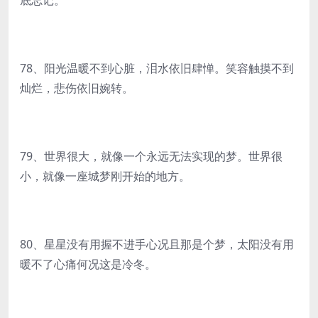
底忘记。
78、阳光温暖不到心脏，泪水依旧肆惮。笑容触摸不到
灿烂，悲伤依旧婉转。
79、世界很大，就像一个永远无法实现的梦。世界很
小，就像一座城梦刚开始的地方。
80、星星没有用握不进手心况且那是个梦，太阳没有用
暖不了心痛何况这是冷冬。