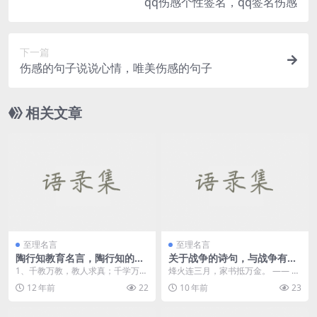
qq伤感个性签名，qq签名伤感
下一篇
伤感的句子说说心情，唯美伤感的句子
相关文章
至理名言
至理名言
陶行知教育名言，陶行知的名
关于战争的诗句，与战争有关
言语录
的诗句
1、千教万教，教人求真；千学万
烽火连三月，家书抵万金。 —— 杜
学，学做真人。 ——陶行知...
甫《春望》 ...
12 年前
22
10 年前
23