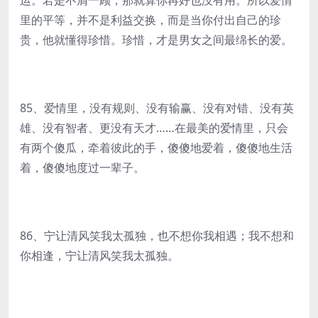
运。若是不屑一顾，那就算你再好也没有用。所以爱情
里的平等，并不是利益交换，而是当你付出自己的珍
贵，他就懂得珍惜。珍惜，才是男女之间最绵长的爱。
85、爱情里，没有规则、没有输赢、没有对错、没有英
雄、没有智者、更没有天才……在最美的爱情里，只会
有两个傻瓜，牵着彼此的手，傻傻地爱着，傻傻地生活
着，傻傻地度过一辈子。
86、宁让清风笑我太孤独，也不想你我相遇；我不想和
你相逢，宁让清风笑我太孤独。