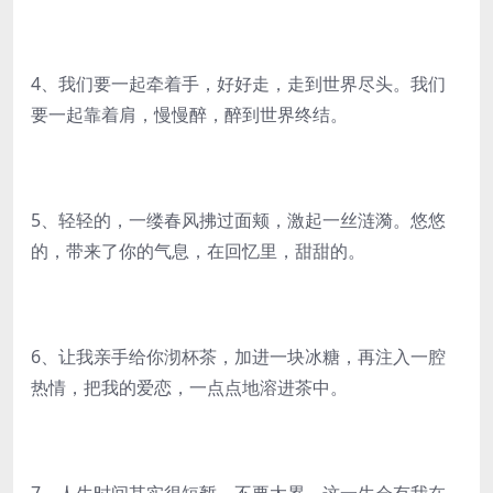
4、我们要一起牵着手，好好走，走到世界尽头。我们
要一起靠着肩，慢慢醉，醉到世界终结。
5、轻轻的，一缕春风拂过面颊，激起一丝涟漪。悠悠
的，带来了你的气息，在回忆里，甜甜的。
6、让我亲手给你沏杯茶，加进一块冰糖，再注入一腔
热情，把我的爱恋，一点点地溶进茶中。