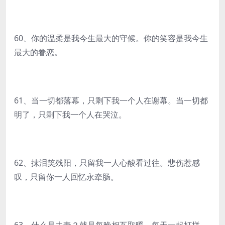
60、你的温柔是我今生最大的守候。你的笑容是我今生
最大的眷恋。
61、当一切都落幕，只剩下我一个人在谢幕。当一切都
明了，只剩下我一个人在哭泣。
62、抹泪笑残阳，只留我一人心酸看过往。悲伤惹感
叹，只留你一人回忆永牵肠。