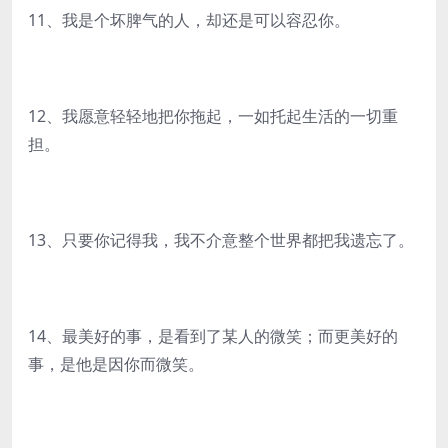
11、我是个坏脾气的人，却还是可以容忍你。
12、我愿意轻轻地把你拖起，一如托起生活的一切重
担。
13、只要你记得我，我不介意整个世界都把我遗忘了。
14、最美好的事，是看到了某人的微笑；而更美好的
事，是他是因你而微笑。