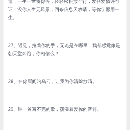
逢，一生一世将你等，轻轻松松放个行，发张爱情许可
证，没你人生无风景，回条信息天放晴，等你宁愿用一
生。
27、遇见，拉着你的手，无论是在哪里，我都感觉像是
朝天堂奔跑，你相信么？
28、在你眉间旳乌云，让我为你清除放晴。
29、唱一首写不完的歌，荡漾着爱你的音符。