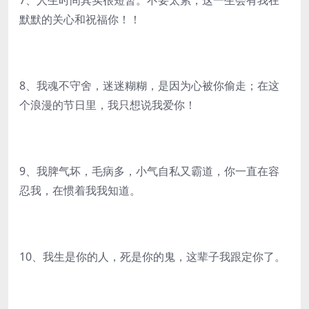
7、人生时间其实很短暂。不要太累，这一生会有我在
默默的关心和祝福你！！
8、我魂不守舍，迷迷糊糊，是因为心被你偷走；在这
个浪漫的节日里，我只想说我爱你！
9、我脾气坏，毛病多，小气自私又霸道，你一直在容
忍我，在惯着我我知道。
10、我生是你的人，死是你的鬼，这辈子我跟定你了。