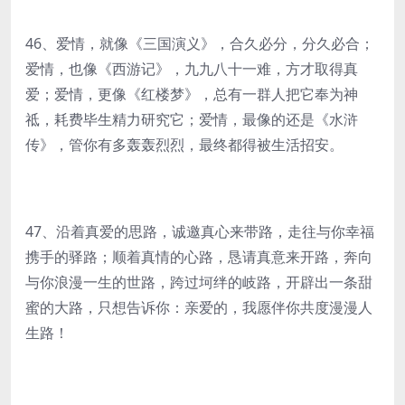
46、爱情，就像《三国演义》，合久必分，分久必合；
爱情，也像《西游记》，九九八十一难，方才取得真
爱；爱情，更像《红楼梦》，总有一群人把它奉为神
祗，耗费毕生精力研究它；爱情，最像的还是《水浒
传》，管你有多轰轰烈烈，最终都得被生活招安。
47、沿着真爱的思路，诚邀真心来带路，走往与你幸福
携手的驿路；顺着真情的心路，恳请真意来开路，奔向
与你浪漫一生的世路，跨过坷绊的岐路，开辟出一条甜
蜜的大路，只想告诉你：亲爱的，我愿伴你共度漫漫人
生路！