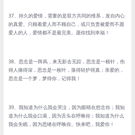
37、持久的爱情，需要的是双方共同的维系，发自内心
的真爱。只顾着爱人而不顾自己，或只负责被爱而不愿
爱人的人，爱情都不是最完美。愿你找到幸福！
38、思念是一阵风，来无影去无踪，思念是一根针，伤
得人痛得深，思念是一枚叶，落得轻护得真；亲爱的，
思念是一个梦，梦得你，记得我！
39、我知道为什么我会哭泣，因为眼睛在想念你；我知
道为什么我会口渴，因为舌头在呼唤你；我知道为什么
我会失眠，因为思绪在呼唤你。快来吧，我爱你！