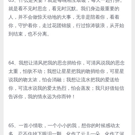
63、什么是夫妻？就是每晚相互取暖，每天一起打拼。
就是看不见时思念，看见时沉默。我们身边最重要的
人，并不会做惊天动地的大事，无非是陪着你，看着
你，守护着你，走过花团锦簇，行过惊涛骇浪，从开始
到结束，也不分离。
64、我想让清风把我的思念捎给你，可清风说我的思念
太重，怕驮不动；我想让星星把我的吻捎给你，可星星
说我的吻太浓，怕会消融；我想让流水把我的爱送给
你，可流水说我的爱太热烈，怕会蒸发；我只好借短信
告诉你，我的情永远为你而钟！
65、一首小情歌，一个小小的我，想你的时候感动太
多，忍不住掉下眼泪一颗，化作了云儿一朵，化作了河