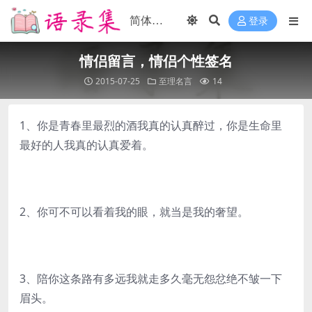
登录
情侣留言，情侣个性签名
2015-07-25
至理名言
14
1、你是青春里最烈的酒我真的认真醉过，你是生命里
最好的人我真的认真爱着。
2、你可不可以看着我的眼，就当是我的奢望。
3、陪你这条路有多远我就走多久毫无怨忿绝不皱一下
眉头。