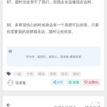
87、愿时光改变不了我们，你我会永远像现在这样。
88、多希望伤心的时候身边有一个肩膀可以依靠。只要
你需要我的肩膀我永远，随时让你依靠。
书为伴，笔同行，彼同心。语录集-最美语录
一起
个性
情侣
没有
留言
签名
语录集
分享
收藏
点赞(
0
)
上一篇