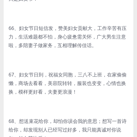
66、妇女节日短信发，赞美妇女贡献大，工作辛苦有压
力，生活难题都不怕，身心疲惫需关怀，广大男生注意
啦，多陪妻子做家务，互相理解传佳话。
67、妇女节日到，祝福女同胞，三八不上班，在家偷偷
懒，商场去看看，美容院转转，服装也变变，心情也换
换，模样更好看，夫妻更浪漫！
68、想送束花给你，却怕你误会我的意思；想写一首诗
给你，却发现别人已经写过好多，我只能真诚对你说