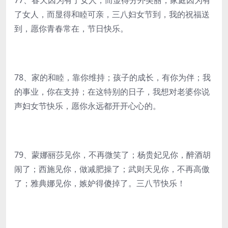
77、春天因为有了女人，而显得分外美丽，家庭因为有
了女人，而显得和睦可亲，三八妇女节到，我的祝福送
到，愿你青春常在，节日快乐。
78、家的和睦，靠你维持；孩子的成长，有你为伴；我
的事业，你在支持；在这特别的日子，我想对老婆你说
声妇女节快乐，愿你永远都开开心心的。
79、蒙娜丽莎见你，不再微笑了；杨贵妃见你，醉酒胡
闹了；西施见你，做减肥操了；武则天见你，不再高傲
了；雅典娜见你，嫉妒得傻掉了。三八节快乐！