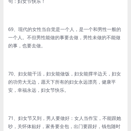
句：妇女节快乐！
69、现代的女性当自觉是一个人，是一个和男性一般的
一个人。不但男性能做的事要去做，男性未做的不能做
的事，也要去做。
70、妇女能干活，妇女能做饭，妇女能撑半边天，妇女
的功劳大无边，愿天下所有的妇女永远漂亮，健康平
安，幸福永远，妇女节快乐。
71、妇女节又到，男人要做好：女人当作宝，不能跟她
吵，关怀体贴好，家务要全包，出门要跟好，钱包随时