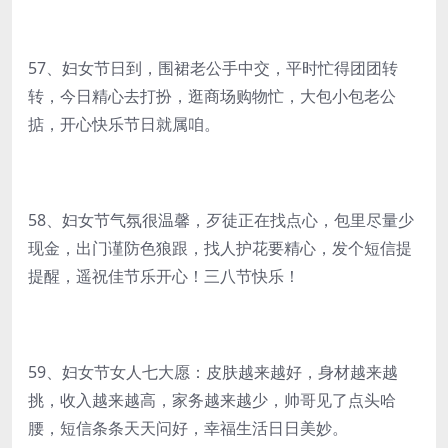
57、妇女节日到，围裙老公手中交，平时忙得团团转
转，今日精心去打扮，逛商场购物忙，大包小包老公
掂，开心快乐节日就属咱。
58、妇女节气氛很温馨，歹徒正在找点心，包里尽量少
现金，出门谨防色狼跟，找人护花要精心，发个短信提
提醒，遥祝佳节乐开心！三八节快乐！
59、妇女节女人七大愿：皮肤越来越好，身材越来越
挑，收入越来越高，家务越来越少，帅哥见了点头哈
腰，短信条条天天问好，幸福生活日日美妙。