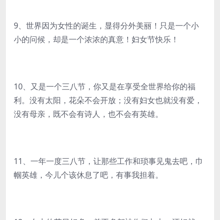
9、世界因为女性的诞生，显得分外美丽！只是一个小
小的问候，却是一个浓浓的真意！妇女节快乐！
10、又是一个三八节，你又是在享受全世界给你的福
利。没有太阳，花朵不会开放；没有妇女也就没有爱，
没有母亲，既不会有诗人，也不会有英雄。
11、一年一度三八节，让那些工作和琐事见鬼去吧，巾
帼英雄，今儿个该休息了吧，有事我担着。