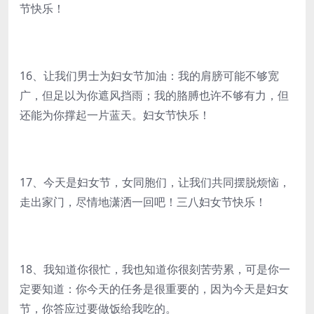
节快乐！
16、让我们男士为妇女节加油：我的肩膀可能不够宽
广，但足以为你遮风挡雨；我的胳膊也许不够有力，但
还能为你撑起一片蓝天。妇女节快乐！
17、今天是妇女节，女同胞们，让我们共同摆脱烦恼，
走出家门，尽情地潇洒一回吧！三八妇女节快乐！
18、我知道你很忙，我也知道你很刻苦劳累，可是你一
定要知道：你今天的任务是很重要的，因为今天是妇女
节，你答应过要做饭给我吃的。