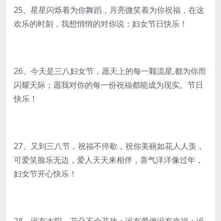
25、星星闪烁着为你舞蹈，月亮微笑着为你祝福，在这
欢乐的时刻，我想悄悄的对你说：妇女节日快乐！
26、今天是三八妇女节，愿天上的每一颗流星,都为你而
闪耀天际；愿我对你的每一份祝福都能成为现实。节日
快乐！
27、又到三八节，祝福不停歇，祝你美丽如花人人羡，
可爱笑脸乐无边，爱人天天来相伴，喜气洋洋像过年，
妇女节开心快乐！