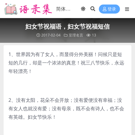
登录
妇女节祝福语，妇女节祝福短信
2017-02-04
至理名言
13
1、世界因为有了女人，而显得分外美丽！问候只是短
短的几行，却是一个浓浓的真意！祝三八节快乐，永远
年轻漂亮！
2、没有太阳，花朵不会开放；没有爱便没有幸福；没
有女人也就没有爱；没有母亲，既不会有诗人，也不会
有英雄。妇女节快乐！