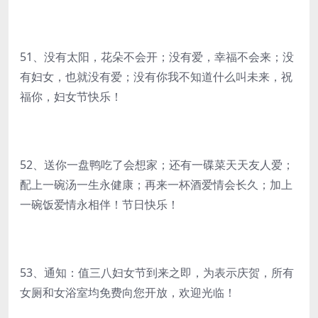
51、没有太阳，花朵不会开；没有爱，幸福不会来；没
有妇女，也就没有爱；没有你我不知道什么叫未来，祝
福你，妇女节快乐！
52、送你一盘鸭吃了会想家；还有一碟菜天天友人爱；
配上一碗汤一生永健康；再来一杯酒爱情会长久；加上
一碗饭爱情永相伴！节日快乐！
53、通知：值三八妇女节到来之即，为表示庆贺，所有
女厕和女浴室均免费向您开放，欢迎光临！