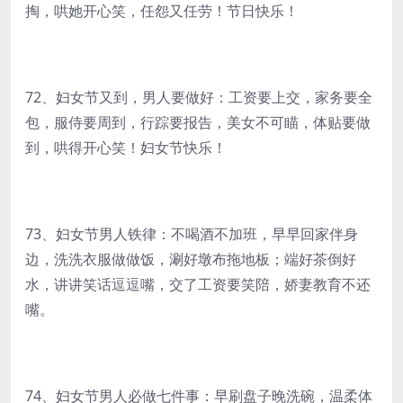
掏，哄她开心笑，任怨又任劳！节日快乐！
72、妇女节又到，男人要做好：工资要上交，家务要全
包，服侍要周到，行踪要报告，美女不可瞄，体贴要做
到，哄得开心笑！妇女节快乐！
73、妇女节男人铁律：不喝酒不加班，早早回家伴身
边，洗洗衣服做做饭，涮好墩布拖地板；端好茶倒好
水，讲讲笑话逗逗嘴，交了工资要笑陪，娇妻教育不还
嘴。
74、妇女节男人必做七件事：早刷盘子晚洗碗，温柔体