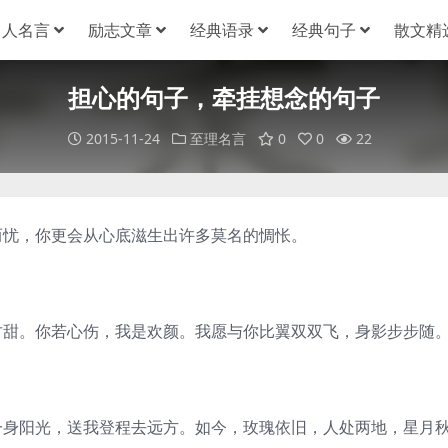
名人名言
励志文章
经典语录
经典句子
散文精
担心的句子，牵挂想念的句子
2015-11-24
至理名言
0
0
22
而忧，你更会从心底滋生出许多莫名的惆怅。
甘甜。你若心伤，我是欢颜。我愿与你比翼双双飞，身影步步随
一身阳光，送我登程去远方。如今，玫瑰依旧，人处两地，星月