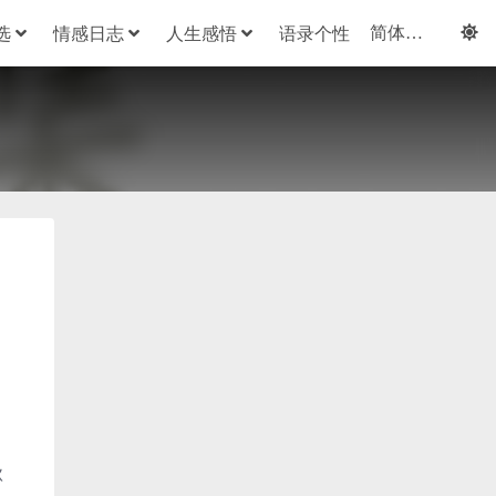
选
情感日志
人生感悟
语录个性
。
秋