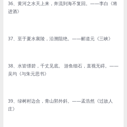
36、黄河之水天上来，奔流到海不复回。——李白《将
进酒》
37、至于夏水襄陵，沿溯阻绝。——郦道元《三峡》
38、水皆缥碧，千丈见底。 游鱼细石，直视无碍。——
吴均《与朱元思书》
39、绿树村边合，青山郭外斜。——孟浩然《过故人
庄》