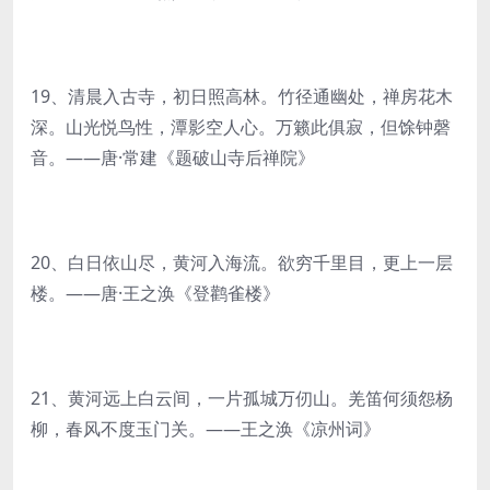
19、清晨入古寺，初日照高林。竹径通幽处，禅房花木
深。山光悦鸟性，潭影空人心。万籁此俱寂，但馀钟磬
音。——唐·常建《题破山寺后禅院》
20、白日依山尽，黄河入海流。欲穷千里目，更上一层
楼。——唐·王之涣《登鹳雀楼》
21、黄河远上白云间，一片孤城万仞山。羌笛何须怨杨
柳，春风不度玉门关。——王之涣《凉州词》