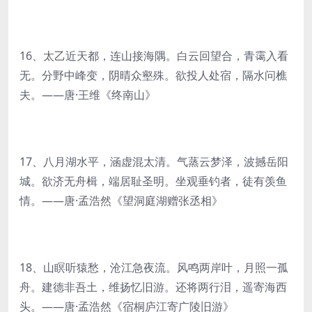
16、太乙近天都，连山接海隅。白云回望合，青霭入看
无。分野中峰变，阴晴众壑殊。欲投人处宿，隔水问樵
夫。——唐·王维《终南山》
17、八月湖水平，涵虚混太清。气蒸云梦泽，波撼岳阳
城。欲济无舟楫，端居耻圣明。坐观垂钓者，徒有羡鱼
情。——唐·孟浩然《望洞庭湖赠张丞相》
18、山瞑听猿愁，沧江急夜流。风鸣两岸叶，月照一孤
舟。建德非吾土，维扬忆旧游。还将两行泪，遥寄海西
头。——唐·孟浩然《宿桐庐江寄广陵旧游》