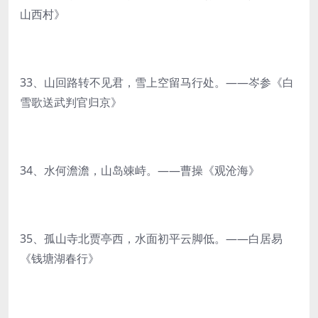
山西村》
33、山回路转不见君，雪上空留马行处。——岑参《白
雪歌送武判官归京》
34、水何澹澹，山岛竦峙。——曹操《观沧海》
35、孤山寺北贾亭西，水面初平云脚低。——白居易
《钱塘湖春行》