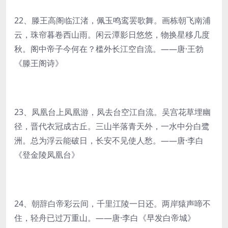
22、滕王高阁临江渚，佩玉鸣鸾罢歌舞。画栋朝飞南浦
云，珠帘暮卷西山雨。闲云潭影日悠悠，物换星移几度
秋。阁中帝子今何在？槛外长江空自流。——唐·王勃
《滕王阁诗》
23、凤凰台上凤凰游，凤去台空江自流。吴宫花草埋幽
径，晋代衣冠成古丘。三山半落青天外，一水中分白鹭
洲。总为浮云能破日，长安不见使人愁。——唐·李白
《登金陵凤凰台》
24、朝辞白帝彩云间，千里江陵一日还。两岸猿声啼不
住，轻舟已过万重山。——唐·李白《早发白帝城》