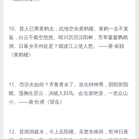
10、昔人已乘黄鹤去，此地空余黄鹤楼。黄鹤一去不复
返，白云千载空悠悠。晴川历历汉阳树，芳草萋萋鹦鹉
洲。日暮乡关何处是？烟波江上使人愁。——唐·崔颢
《黄鹤楼》
11、岱宗夫如何？齐鲁青未了。造化钟神秀，阴阳割昏
晓。荡胸生层云，决眦入归鸟。会当凌绝顶，一览众山
小。——唐·杜甫《望岳》
12、昔闻洞庭水，今上岳阳楼。吴楚东南坼，乾坤日夜