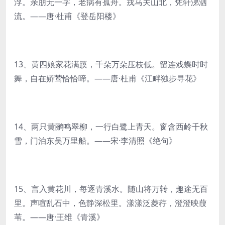
浮。亲朋无一字，老病有孤舟。戎马关山北，凭轩涕泗
流。——唐·杜甫《登岳阳楼》
13、黄四娘家花满蹊，千朵万朵压枝低。留连戏蝶时时
舞，自在娇莺恰恰啼。——唐·杜甫《江畔独步寻花》
14、两只黄鹂鸣翠柳，一行白鹭上青天。窗含西岭千秋
雪，门泊东吴万里船。——宋·李清照《绝句》
15、言入黄花川，每逐青溪水。随山将万转，趣途无百
里。声喧乱石中，色静深松里。漾漾泛菱荇，澄澄映葭
苇。——唐·王维《青溪》