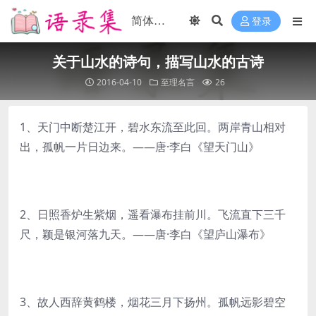
登录
关于山水的诗句，描写山水的古诗
2016-04-10
至理名言
26
1、天门中断楚江开，碧水东流至此回。两岸青山相对
出，孤帆一片日边来。——唐·李白《望天门山》
2、日照香炉生紫烟，遥看瀑布挂前川。飞流直下三千
尺，颖是银河落九天。——唐·李白《望庐山瀑布》
3、故人西辞黄鹤楼，烟花三月下扬州。孤帆远影碧空