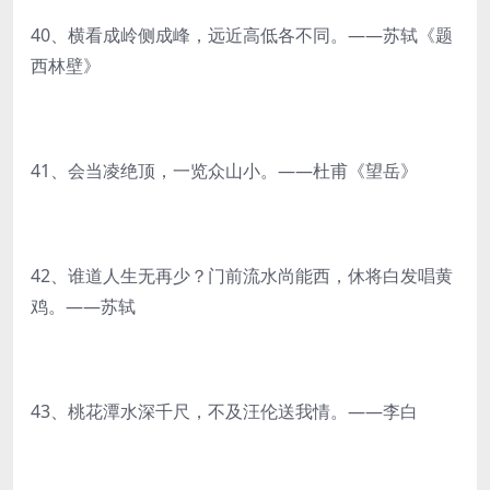
40、横看成岭侧成峰，远近高低各不同。——苏轼《题
西林壁》
41、会当凌绝顶，一览众山小。——杜甫《望岳》
42、谁道人生无再少？门前流水尚能西，休将白发唱黄
鸡。——苏轼
43、桃花潭水深千尺，不及汪伦送我情。——李白