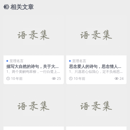
相关文章
至理名言
至理名言
描写大自然的诗句，关于大自
思念爱人的诗句，思念情人的
然的古诗
诗句
1、两个黄鹂鸣翠柳，一行白鹭上青
1、只愿君心似我心，定不负相思
天。——杜甫《绝句》 &...
意。 —— 李之仪《卜算子...
10 年前
25
10 年前
24