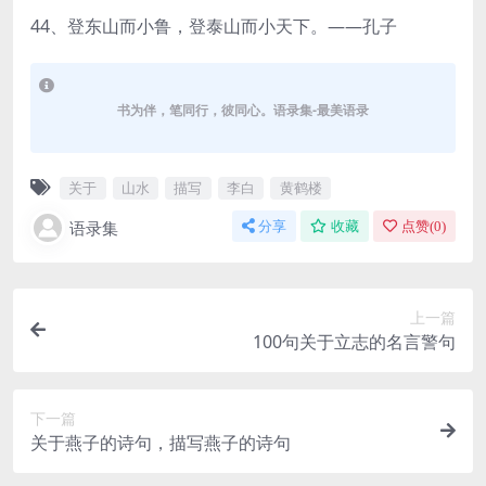
44、登东山而小鲁，登泰山而小天下。——孔子
书为伴，笔同行，彼同心。语录集-最美语录
关于
山水
描写
李白
黄鹤楼
语录集
分享
收藏
点赞(
0
)
上一篇
100句关于立志的名言警句
下一篇
关于燕子的诗句，描写燕子的诗句