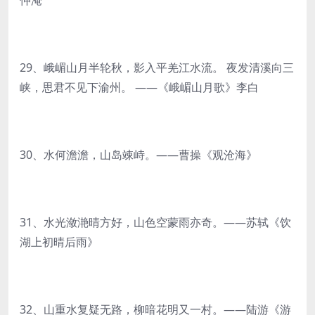
仲淹
29、峨嵋山月半轮秋，影入平羌江水流。 夜发清溪向三
峡，思君不见下渝州。 ——《峨嵋山月歌》李白
30、水何澹澹，山岛竦峙。——曹操《观沧海》
31、水光潋滟晴方好，山色空蒙雨亦奇。——苏轼《饮
湖上初晴后雨》
32、山重水复疑无路，柳暗花明又一村。——陆游《游