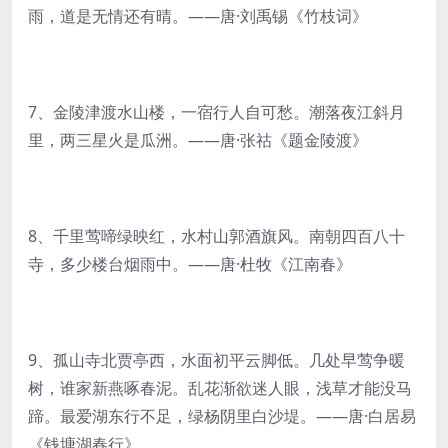
雨，道是无情还有晴。——唐·刘禹锡《竹枝词》
7、金陵津渡水山楼，一宿行人自可愁。潮落夜江斜月
里，两三星火是瓜洲。——唐·张祜《题金陵渡》
8、千里莺啼绿映红，水村山郭酒旗风。南朝四百八十
寺，多少楼台烟雨中。——唐·杜牧《江南春》
9、孤山寺北贾亭西，水面初平云脚低。几处早莺争暖
树，谁家新燕啄春泥。乱花渐欲迷人眼，浅草才能没马
蹄。最爱湖东行不足，绿杨阴里白沙堤。——唐·白居易
《钱塘湖春行》