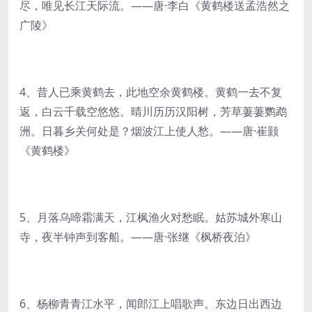
尽，唯见长江天际流。——唐·李白《黄鹤楼送孟浩然之
广陵》
4、昔人已乘黄鹤去，此地空余黄鹤楼。黄鹤一去不复
返，白云千载空悠悠。晴川历历汉阳树，芳草萋萋鹦鹉
洲。日暮乡关何处是？烟波江上使人愁。——唐·崔颢
《黄鹤楼》
5、月落乌啼霜满天，江枫渔火对愁眠。姑苏城外寒山
寺，夜半钟声到客船。——唐·张继《枫桥夜泊》
6、杨柳青青江水平，闻郎江上唱歌声。东边日出西边