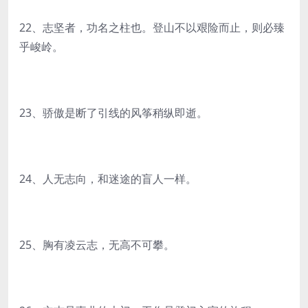
22、志坚者，功名之柱也。登山不以艰险而止，则必臻
乎峻岭。
23、骄傲是断了引线的风筝稍纵即逝。
24、人无志向，和迷途的盲人一样。
25、胸有凌云志，无高不可攀。