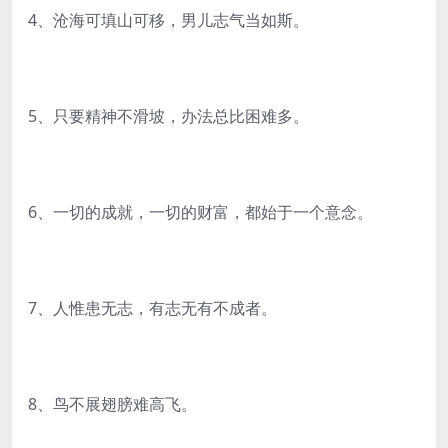
4、沧海可填山可移，男儿志气当如斯。
5、只要精神不滑坡，办法总比困难多。
6、一切的成就，一切的财富，都始于一个意念。
7、人惟患无志，有志无有不成者。
8、鸟不展翅膀难高飞。