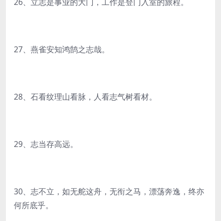
26、立志是事业的大门，工作是登门入室的旅程。
27、燕雀安知鸿鹄之志哉。
28、石看纹理山看脉，人看志气树看材。
29、志当存高远。
30、志不立，如无舵这舟，无衔之马，漂荡奔逸，终亦
何所底乎。