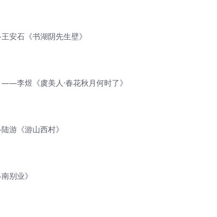
—王安石《书湖阴先生壁》
——李煜《虞美人·春花秋月何时了》
—陆游《游山西村》
终南别业》