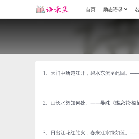
首页
励志语录
1、天门中断楚江开，碧水东流至此回。—
2、山长水阔知何处。——晏殊《蝶恋花·槛
3、日出江花红胜火，春来江水绿如蓝。—