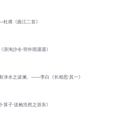
——杜甫《曲江二首》
《浪淘沙令·帘外雨潺潺》
有渌水之波澜。——李白《长相思·其一》
卜算子·送鲍浩然之浙东》