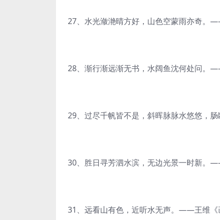
27、水光潋滟晴方好，山色空蒙雨亦奇。—
28、渐行渐远渐无书，水阔鱼沈何处问。—
29、过尽千帆皆不是，斜晖脉脉水悠悠，肠
30、胜日寻芳泗水滨，无边光景一时新。—
31、远看山有色，近听水无声。——王维《