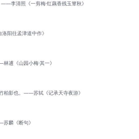
——李清照《一剪梅·红藕香残玉簟秋》
自洛阳往孟津道中作》
—林逋《山园小梅·其一》
盖竹柏影也。——苏轼《记承天寺夜游》
—苏麟《断句》