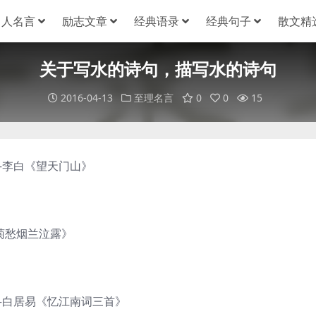
名人名言
励志文章
经典语录
经典句子
散文精
关于写水的诗句，描写水的诗句
2016-04-13
至理名言
0
0
15
—李白《望天门山》
菊愁烟兰泣露》
—白居易《忆江南词三首》