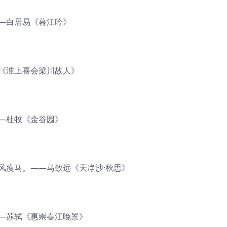
——白居易《暮江吟》
物《淮上喜会梁川故人》
—杜牧《金谷园》
风瘦马。——马致远《天净沙·秋思》
——苏轼《惠崇春江晚景》