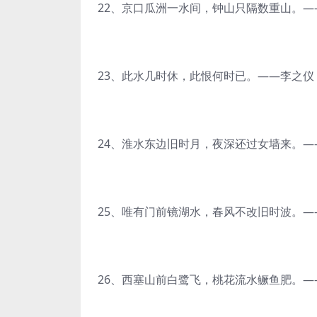
22、京口瓜洲一水间，钟山只隔数重山。
23、此水几时休，此恨何时已。——李之仪
24、淮水东边旧时月，夜深还过女墙来。—
25、唯有门前镜湖水，春风不改旧时波。
26、西塞山前白鹭飞，桃花流水鳜鱼肥。—