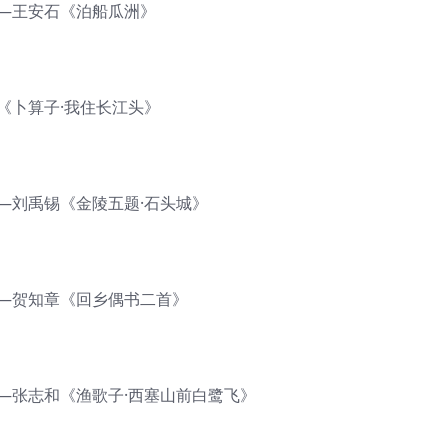
——王安石《泊船瓜洲》
《卜算子·我住长江头》
—刘禹锡《金陵五题·石头城》
——贺知章《回乡偶书二首》
—张志和《渔歌子·西塞山前白鹭飞》