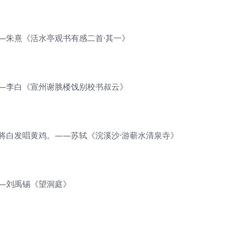
—朱熹《活水亭观书有感二首·其一》
——李白《宣州谢脁楼饯别校书叔云》
将白发唱黄鸡。——苏轼《浣溪沙·游蕲水清泉寺》
——刘禹锡《望洞庭》