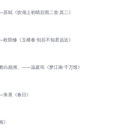
—苏轼《饮湖上初晴后雨二首·其二》
—欧阳修《玉楼春·别后不知君远近》
断白蘋洲。——温庭筠《梦江南·千万恨》
—朱熹《春日》
画》