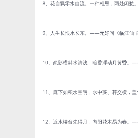
8、花自飘零水自流。一种相思，两处闲愁。
9、人生长恨水长东。——元好问《临江仙·
10、疏影横斜水清浅，暗香浮动月黄昏。—
11、庭下如积水空明，水中藻、荇交横，
12、近水楼台先得月，向阳花木易为春。—