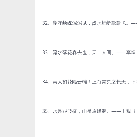
32、穿花蛱蝶深深见，点水蜻蜓款款飞。
33、流水落花春去也，天上人间。——李煜
34、美人如花隔云端！上有青冥之长天，下
35、水是眼波横，山是眉峰聚。——王观《