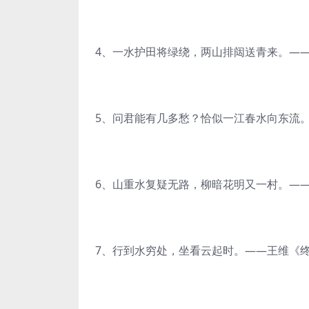
4、一水护田将绿绕，两山排闼送青来。—
5、问君能有几多愁？恰似一江春水向东流。
6、山重水复疑无路，柳暗花明又一村。—
7、行到水穷处，坐看云起时。——王维《