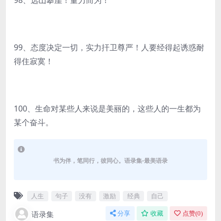
98、选山攀崖！量力而为！
99、态度决定一切，实力扞卫尊严！人要经得起诱惑耐
得住寂寞！
100、生命对某些人来说是美丽的，这些人的一生都为
某个奋斗。
书为伴，笔同行，彼同心。语录集-最美语录
人生
句子
没有
激励
经典
自己
语录集
分享
收藏
点赞(
0
)