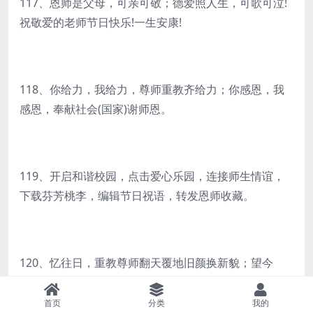
117、恩师是父母，可亲可敬；德爱照人生，可歌可泣!
祝敬爱的老师节日快乐!一生安康!
118、你给力，我给力，尊师重教齐给力；你感恩，我
感恩，奉献社会(国家)谢师恩。
119、开启和谐校园，点击爱心乐园，连接师生情谊，
下载芬芳桃李，编辑节日祝语，转发恩师收藏。
120、忆往日，重教尊师翻天覆地旧颜换新貌；望今
朝，教书育人齐心合力再创新辉煌。
首页
分类
我的