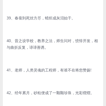
39、春蚕到死丝方尽，蜡炬成灰泪始干。
40、昔之设学校，教养之法，师生问对，愤悱开发，相
与曲折反复，谆谆善诱。
41、老师，人类灵魂的工程师，有谁不在将您赞扬!
42、经年累月，砂粒便成了一颗颗珍珠，光彩熠熠。