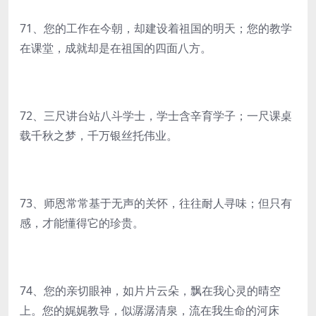
71、您的工作在今朝，却建设着祖国的明天；您的教学
在课堂，成就却是在祖国的四面八方。
72、三尺讲台站八斗学士，学士含辛育学子；一尺课桌
载千秋之梦，千万银丝托伟业。
73、师恩常常基于无声的关怀，往往耐人寻味；但只有
感，才能懂得它的珍贵。
74、您的亲切眼神，如片片云朵，飘在我心灵的晴空
上。您的娓娓教导，似潺潺清泉，流在我生命的河床