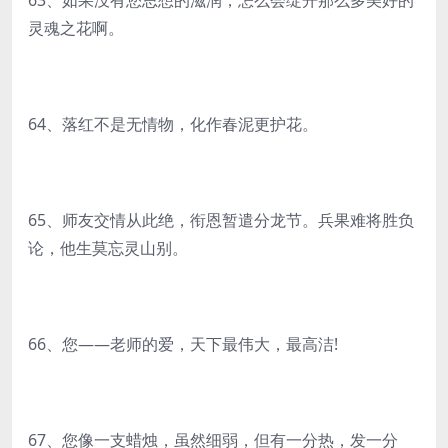
63、如果没有您思想的滋润，怎么会绽开那么多美好的
灵魂之花啊。
64、落红不是无情物，化作春泥更护花。
65、师友交情从此绝，衔恩暂遣分龙节。兵果难将胜负
论，他生莫忘灵山别。
66、您——老师的爱，天下最伟大，最高洁!
67、您像一支蜡烛，虽然细弱，但有一分热，发一分