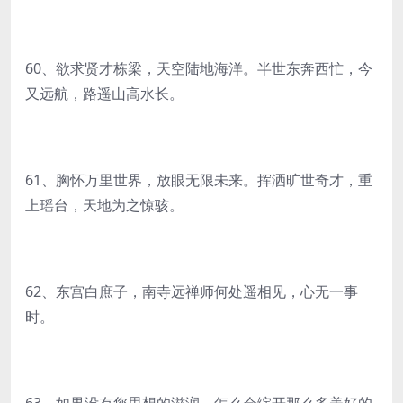
60、欲求贤才栋梁，天空陆地海洋。半世东奔西忙，今
又远航，路遥山高水长。
61、胸怀万里世界，放眼无限未来。挥洒旷世奇才，重
上瑶台，天地为之惊骇。
62、东宫白庶子，南寺远禅师何处遥相见，心无一事
时。