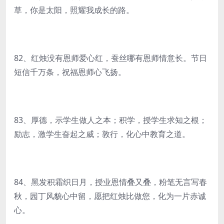
草，你是太阳，照耀我成长的路。
82、红烛没有恩师爱心红，蚕丝哪有恩师情意长。节日
短信千万条，祝福恩师心飞扬。
83、厚德，示学生做人之本；积学，授学生求知之根；
励志，激学生奋起之威；敦行，化心中教育之道。
84、黑发积霜织日月，授业恩情叠又叠，粉笔无言写春
秋，园丁风貌心中留，愿把红烛比做您，化为一片赤诚
心。