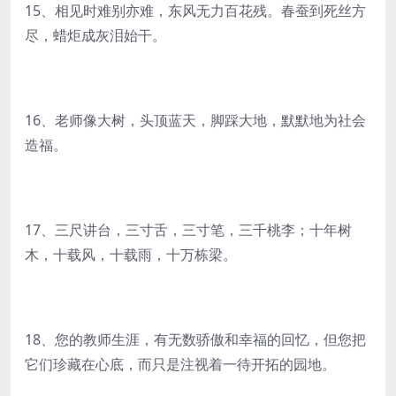
15、相见时难别亦难，东风无力百花残。春蚕到死丝方
尽，蜡炬成灰泪始干。
16、老师像大树，头顶蓝天，脚踩大地，默默地为社会
造福。
17、三尺讲台，三寸舌，三寸笔，三千桃李；十年树
木，十载风，十载雨，十万栋梁。
18、您的教师生涯，有无数骄傲和幸福的回忆，但您把
它们珍藏在心底，而只是注视着一待开拓的园地。