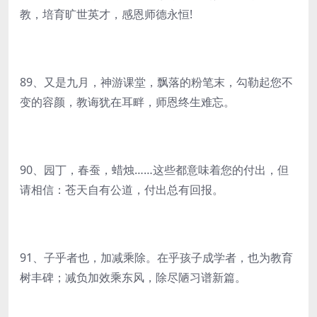
教，培育旷世英才，感恩师德永恒!
89、又是九月，神游课堂，飘落的粉笔末，勾勒起您不
变的容颜，教诲犹在耳畔，师恩终生难忘。
90、园丁，春蚕，蜡烛……这些都意味着您的付出，但
请相信：苍天自有公道，付出总有回报。
91、子乎者也，加减乘除。在乎孩子成学者，也为教育
树丰碑；减负加效乘东风，除尽陋习谱新篇。