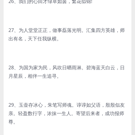
26、我们的心田才绿草如茵，繁花似锦!
27、为人堂堂正正，做事磊落光明。汇集四方英雄，师
出有名，天下任我纵横。
28、为国为家为民，风吹日晒雨淋。碧海蓝天白云，日
月星辰，相伴一生追寻。
29、玉壶存冰心，朱笔写师魂。谆谆如父语，殷殷似友
亲。轻盈数行字，浓抹一生人。寄望后来者，成功报师
尊。