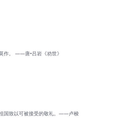
莫作。 ——唐•吕岩《劝世》
的祖国致以可被接受的敬礼。——卢梭