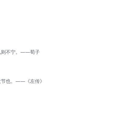
礼则不宁。——荀子
大节也。——《左传》
》