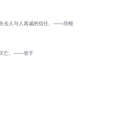
会失去人与人真诚的信任。——培根
灭亡。——管子