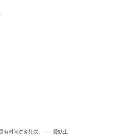
。
还是有时间讲究礼仪。——爱默生