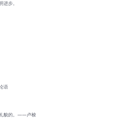
明进步。
论语
礼貌的。——卢梭