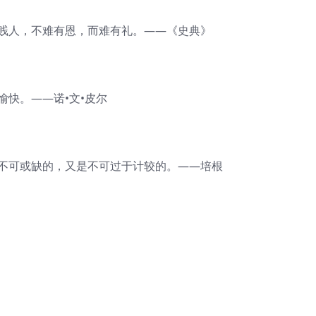
贫贱人，不难有恩，而难有礼。——《史典》
愉快。——诺•文•皮尔
所不可或缺的，又是不可过于计较的。——培根