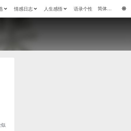
选
情感日志
人生感悟
语录个性
做似