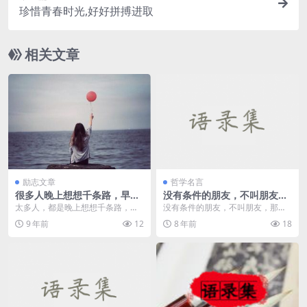
珍惜青春时光,好好拼搏进取
相关文章
励志文章
哲学名言
很多人晚上想想千条路，早上
没有条件的朋友，不叫朋友，
起来还是走老路
那叫手足了。—三毛
太多人，都是晚上想想千条路，早
没有条件的朋友，不叫朋友，那叫
上起来走老路。 三年前你选择离
手足了。 ***** 旅行真正的快乐不
9 年前
12
8 年前
18
开，去...
在于目的地，...