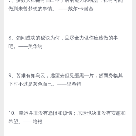
7、多数人都拥有自己不了解的能力和机会，都有可能
做到未曾梦想的事情。 ——戴尔·卡耐基
8、勿问成功的秘诀为何，且尽全力做你应该做的事
吧。——美华纳
9、苦难有如乌云，远望去但见墨黑一片，然而身临其
下时不过是灰色而已。——里希特
10、幸运并非没有恐惧和烦恼；厄运也决非没有安慰和
希望。——培根