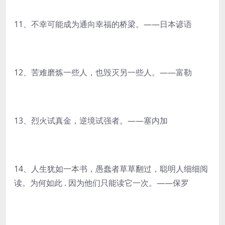
11、不幸可能成为通向幸福的桥梁。——日本谚语
12、苦难磨炼一些人，也毁灭另一些人。——富勒
13、烈火试真金，逆境试强者。——塞内加
14、人生犹如一本书，愚蠢者草草翻过，聪明人细细阅
读。为何如此 . 因为他们只能读它一次。——保罗