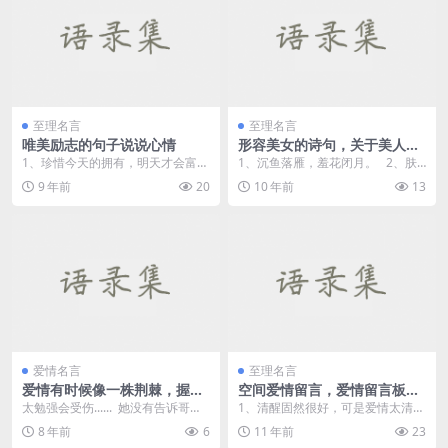
至理名言
至理名言
唯美励志的句子说说心情
形容美女的诗句，关于美人的
诗句
1、珍惜今天的拥有，明天才会富
1、沉鱼落雁，羞花闭月。 2、肤
有。 2、有一种计划叫蓄谋已久，
如凝脂，面如白玉。 ...
9 年前
20
10 年前
13
有一...
爱情名言
至理名言
爱情有时候像一株荆棘，握得
空间爱情留言，爱情留言板留
越紧就越会痛。——《明晓
言
太勉强会受伤...... 她没有告诉哥
1、清醒固然很好，可是爱情太清醒
溪》
哥，其实她早已伤得变成了钢筋
不好，如果可以糊涂深爱一个人，
8 年前
6
11 年前
23
铁...
请你不要遗憾什么了...