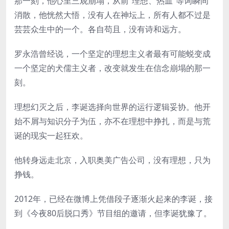
那一刻，他心里三观崩塌，从前“理想、热血”等词瞬间
消散，他恍然大悟，没有人在神坛上，所有人都不过是
芸芸众生中的一个。各自苟且，没有诗和远方。
罗永浩曾经说，一个坚定的理想主义者最有可能蜕变成
一个坚定的犬儒主义者，改变就发生在信念崩塌的那一
刻。
理想幻灭之后，李诞选择向世界的运行逻辑妥协。他开
始不屑与知识分子为伍，亦不在理想中挣扎，而是与荒
诞的现实一起狂欢。
他转身远走北京，入职奥美广告公司，没有理想，只为
挣钱。
2012年，已经在微博上凭借段子逐渐火起来的李诞，接
到《今夜80后脱口秀》节目组的邀请，但李诞犹豫了。