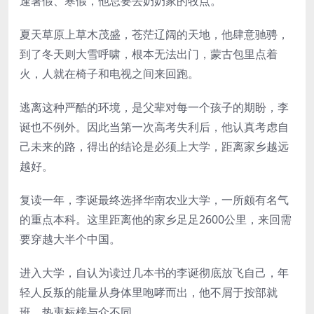
逢暑假、寒假，他总要去奶奶家的牧点。
夏天草原上草木茂盛，苍茫辽阔的天地，他肆意驰骋，
到了冬天则大雪呼啸，根本无法出门，蒙古包里点着
火，人就在椅子和电视之间来回跑。
逃离这种严酷的环境，是父辈对每一个孩子的期盼，李
诞也不例外。因此当第一次高考失利后，他认真考虑自
己未来的路，得出的结论是必须上大学，距离家乡越远
越好。
复读一年，李诞最终选择华南农业大学，一所颇有名气
的重点本科。这里距离他的家乡足足2600公里，来回需
要穿越大半个中国。
进入大学，自认为读过几本书的李诞彻底放飞自己，年
轻人反叛的能量从身体里咆哮而出，他不屑于按部就
班，热衷标榜与众不同。