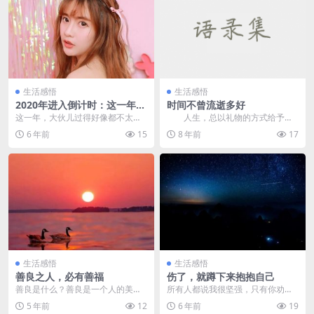
生活感悟
生活感悟
2020年进入倒计时：这一年，
时间不曾流逝多好
谢谢自己
这一年，大伙儿过得好像都不太轻
人生，总以礼物的方式给予你
松，有的人为了生计起早贪黑，有
成长的课程，而你从不曾旷课。每
6 年前
15
8 年前
17
的人为了感情苦苦煎熬...
当季逛寒冬，心底的惆...
生活感悟
生活感悟
善良之人，必有善福
伤了，就蹲下来抱抱自己
善良是什么？善良是一个人的美
所有人都说我很坚强，只有你劝我
德，善良是一个人的品行，善良是
别逞强。 笑容可以给任何人，但你
5 年前
12
6 年前
19
不耍手段，不玩心眼，善...
的心，只须给一个人...