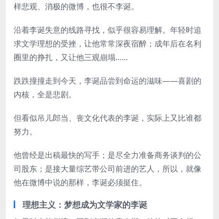
样悲观、消极的微博，也很不李诞。
沿着李诞失意的线路寻找，似乎很容易理解。年轻时追
求文学理想的受挫，让他常常深夜宿醉；成年后在名利
圈里的挣扎，又让他三观崩塌……
跌跌撞撞走到今天，李诞品尝到命运的滋味——喜剧的
内核，全是悲剧。
但看似吊儿郎当、丧文化代表的李诞，实际上又比谁都
努力。
他曾经是出稿最快的写手；是尽全力准备商务谈判的公
司股东；是接大量综艺带公司前进的艺人，所以，就像
他在微博中说的那样，李诞必须挺住。
理想主义：梦想成为文学家的李诞