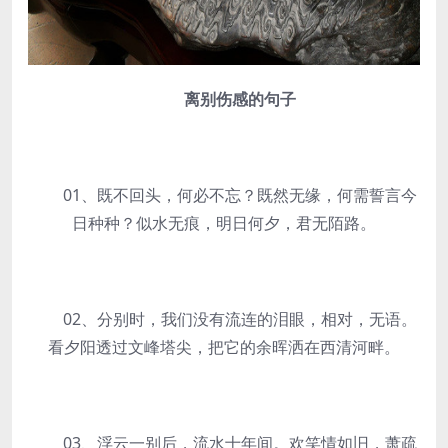
离别伤感的句子
01、既不回头，何必不忘？既然无缘，何需誓言今
日种种？似水无痕，明日何夕，君无陌路。
02、分别时，我们没有流连的泪眼，相对，无语。
看夕阳透过文峰塔尖，把它的余晖洒在西清河畔。
03、浮云一别后，流水十年间。欢笑情如旧，萧疏