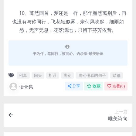
10、蓦然回首，梦还是一样，那年黯然离别后，再
也没有与你同行，飞花轻似雾，奈何风吹起，细雨如
愁，无声无息，花落满地，只留下芬芳依昔。
书为伴，笔同行，彼同心。语录集-最美语录
别离
回头
相遇
离别
离别伤感的句子
错都
语录集
分享
收藏
点赞(
0
)
上一篇
唯美诗句