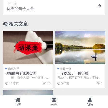
下一篇
优美的句子大全
相关文章
伤感句子
每日一文
伤感的句子说说心情
一个执念，一份守候
01、每个人都有一个面具，伪
喜欢你，记不起何时喜欢，不知道
装只是为了掩饰哀伤！ 02、
怎么喜欢，只感觉已经很久很久。
11 年前
15
5 年前
1
有...
久到...
首页
分类
我的