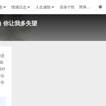
选
情感日志
人生感悟
语录个性
白 你让我多失望
却是
能
我对
父仙
 你