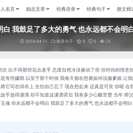
名人名言
励志文章
经典语录
经典句子
散文精
白 我鼓足了多大的勇气 也永远都不会明
2018-04-11
唯美句子
0
0
23
初次 比不得那些花丛老手 态度自然冷淡被动了些 但对你的情意
间是有些嫌隙 以至于那个时候 我每天都在想着如何说服爹娘 让我
将它写在绢帛上 生怕自己忘了 现在想起来 还真是可笑 你呢 在
放手放得潇洒 却不知道这潇洒背后 我有多少心酸苦楚 当年 师
玉魂 你永远都不会明白 我鼓足了多大的勇气 也永远都不会明白