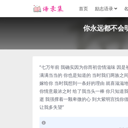
首页
励志语录
你永远都不会明
“七万年前 我确实因为你而初尝情滋味 因是
满满当当的 你也是知道的 当时我们两族之
嫁给你 当时我想到一条好的理由 就喜滋滋地
你情意最浓之时 给了我当头一棒 你只知道我
逝 我强撑着一颗卑微的心 到大紫明宫找你借
让我多失望”