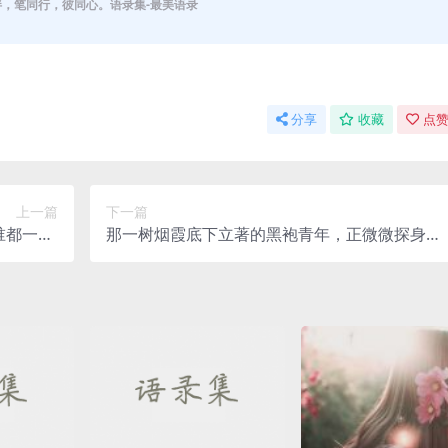
伴，笔同行，彼同心。语录集-最美语录
分享
收藏
点赞
上一篇
下一篇
都一样;
那一树烟霞底下立著的黑袍青年，正微微探身，
样，让我
修长手指轻抚跟前立著的墓碑。