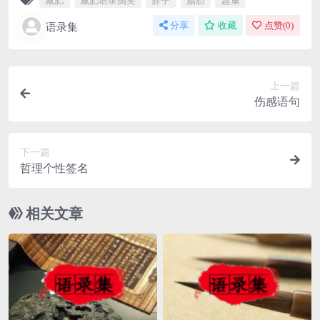
减肥
减肥语录搞笑
胖子
脂肪
超重
语录集
分享
收藏
点赞(
0
)
上一篇
伤感语句
下一篇
哲理个性签名
相关文章