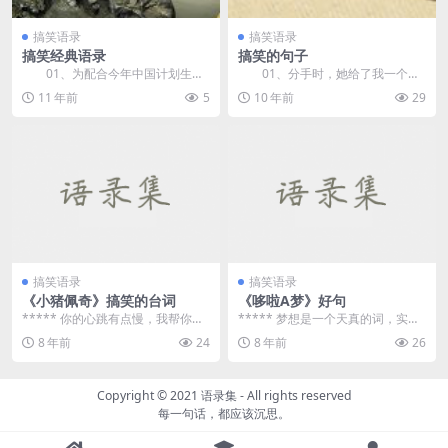
搞笑语录
搞笑语录
搞笑经典语录
搞笑的句子
01、为配合今年中国计划生育
01、分手时，她给了我一个
工作的胜利完成，本人决定暂时不
吻，那感觉和《人民日报》一样真
11 年前
5
10 年前
29
和异性朋友接触，谢...
实… ...
搞笑语录
搞笑语录
《小猪佩奇》搞笑的台词
《哆啦A梦》好句
***** 你的心跳有点慢，我帮你贴
***** 梦想是一个天真的词，实现
上创口贴 ***** 大家好我是佩奇，
梦想是一个残酷的词。 ***** &ldq
8 年前
24
8 年前
26
这是我...
u...
Copyright © 2021
语录集
- All rights reserved
每一句话，都应该沉思。