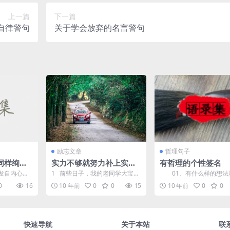
上一篇
下一篇
自律警句
关于学会放弃的名言警句
励志文章
哲理句子
同样绚丽
实力不够就努力补上实
有哲理的个性签名
力，别在年轻的时候郁郁
自内心的
1 前些日子，我的老同学大宝去
01、有什么样的想法
寡欢
制造的。单
参加一个面试。那是一家该地区
么样的未来；有什么样的
0
16
10 年前
0
0
15
10 年前
0
0
该...
排名前三...
有什么样的结果。 &n...
快速导航
关于本站
联