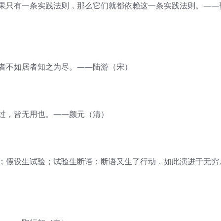
如果只有一条实践法则，那么它们就都依赖这一条实践法则。——
见者不如居者知之为尽。——陆游（宋）
习过，皆无用也。——颜元（清）
设；假设生试验；试验生断语；断语又生了行动，如此演进于无穷