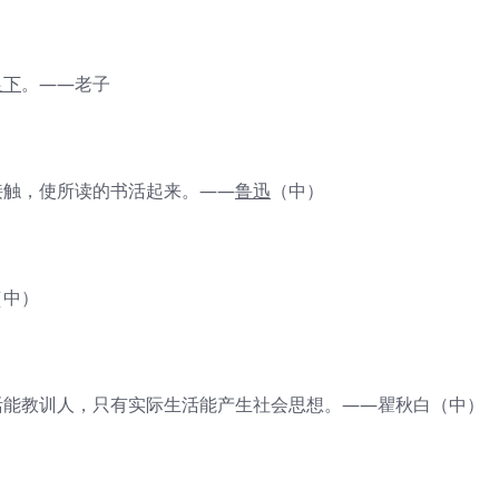
足下
。——老子
接触，使所读的书活起来。——
鲁迅
（中）
（中）
活能教训人，只有实际生活能产生社会思想。——瞿秋白（中）