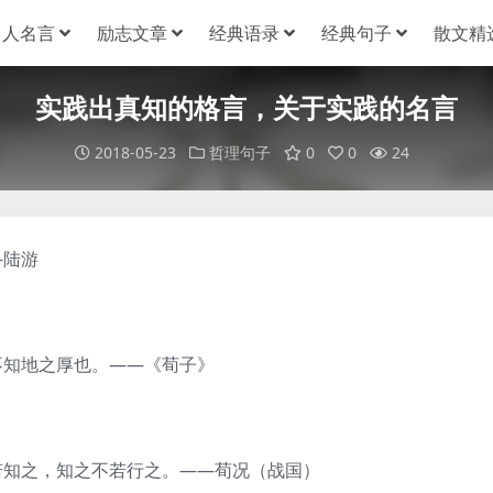
名人名言
励志文章
经典语录
经典句子
散文精
实践出真知的格言，关于实践的名言
2018-05-23
哲理句子
0
0
24
—陆游
不知地之厚也。——《荀子》
若知之，知之不若行之。——荀况（战国）