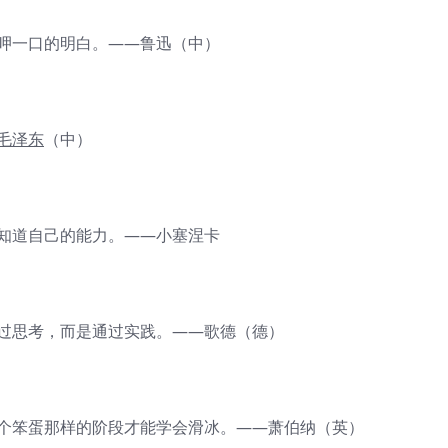
自呷一口的明白。——鲁迅（中）
毛泽东
（中）
知道自己的能力。——小塞涅卡
通过思考，而是通过实践。——歌德（德）
像个笨蛋那样的阶段才能学会滑冰。——萧伯纳（英）