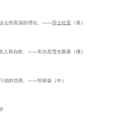
他这么些高深的理论。——
莎士比亚
（英）
切欺人和自欺。——车尔尼雪夫斯基（俄）
导行动的功用。——邹韬奋（中）
平