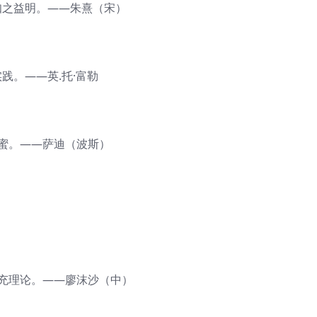
知之益明。——朱熹（宋）
践。——英.托·富勒
酿蜜。——萨迪（波斯）
补充理论。——廖沫沙（中）