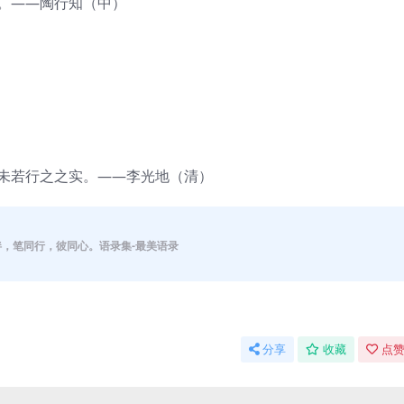
子。——陶行知（中）
，未若行之之实。——李光地（清）
伴，笔同行，彼同心。语录集-最美语录
分享
收藏
点赞