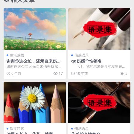
生活感悟
伤感语录
谢谢你这么忙，还亲自来伤害
qq伤感个性签名
我
谢谢你这么忙 还亲自来伤害我 如今
01、我的未来是可能发生在任
我很好 谢谢你的忽略...... 我们停停
何人身上，但绝不是你。 0
6 年前
17
10 年前
5
走走...
2、...
散文精选
伤感语录