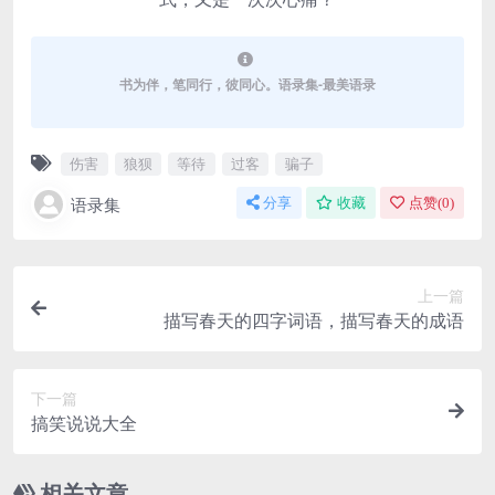
书为伴，笔同行，彼同心。语录集-最美语录
伤害
狼狈
等待
过客
骗子
语录集
分享
收藏
点赞(
0
)
上一篇
描写春天的四字词语，描写春天的成语
下一篇
搞笑说说大全
相关文章