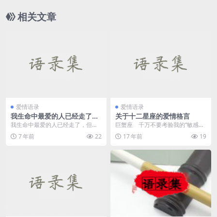
相关文章
爱情语录
爱情语录
我生命中最爱的人已经走了，
关于十二星座的爱情格言
但我会一辈子都在等待
我生命中最爱的人已经走了，但我
巨蟹座 千万不要考验我的“敏感
会一辈子都在等待 zi是我个
度”，我会让你觉得自己更像...
7 年前
22
17 年前
19
人。虽然我家里不富...