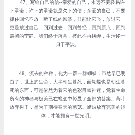
47、写给自己的信--亲爱的自己，永远不要轻易许
下承诺，许下的承诺就是欠下的债；亲爱的自己，不要
抓住回忆不放，断了线的风筝，只能让它飞，放过它，
更是放过自己；回到过去，回到曾经，回到原点，回到
最初的宁静。我们终于落幕，彼此不再纠缠，生活终于
归于平淡。
48、流去的种种，化为一群一群蝴蝶，虽然早已明
白了，世上的生命，大半朝生暮死，而蝴蝶也是朝生暮
死的东西，可是依然为着它的色彩目眩神迷，觉着生命
所有的神秘与极美已在蜕变中彰显了全部的答案。黄叶
放弃树干，是为了期待春天的葱茏。蜡烛放弃完美的躯
体，才能拥有一世光明。