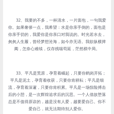
32、我要的不多，一杯清水，一片面包，一句我爱
你。如果奢侈一点，我希望：水是你亲手倒的，面包是
你亲手切的，我爱你是你亲口对我说的。时光若水去，
匆匆人生履，曾经梦想沧海，如今亦无语。我欲纵横捭
阖，怎奈心难续，仅存残喘苟延，茫然棋中局。
33、平凡是荒原，孕育着崛起，只要你鹤岗开拓；
平凡是泥土，孕育着收获，只要你肯耕耘；平凡是细
流，孕育着深邃，只要你肯积累。平凡是一场惊险搏击
后的小憩，是一次辉煌追求后的沉思。一个人借故堕落
总是不值得原谅的，越是没有人爱，越要爱自己。你不
爱自己，就无法期待别人爱你。