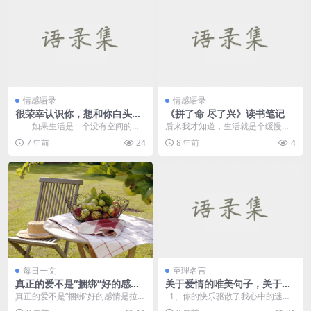
情感语录
情感语录
很荣幸认识你，想和你白头到
《拼了命 尽了兴》读书笔记
老
如果生活是一个没有空间的地
后来我才知道，生活就是个缓慢受
方，那么你就是我在路上找到的最
锤的过程，人一天天老下去，奢望
7 年前
24
8 年前
4
美丽的风景。 越...
也一天天消失，最后变...
每日一文
至理名言
真正的爱不是“捆绑”好的感情
关于爱情的唯美句子，关于爱
是拉得开却扯不断的
情的个性签名
真正的爱不是“捆绑”好的感情是拉得
1、你的快乐驱散了我心中的迷
开却扯不断的。拉得开就是彼此都
雾，你的热情拨动了我的心湖。如