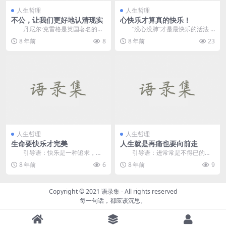
人生哲理
人生哲理
不公，让我们更好地认清现实
心快乐才算真的快乐！
丹尼尔·克雷格是英国著名的影
“没心没肺”才是最快乐的活法
视演员。16岁时，克雷格搬到伦
人的...
8 年前
8
8 年前
23
敦，...
人生哲理
人生哲理
生命要快乐才完美
人生就是再痛也要向前走
引导语：快乐是一种追求，也
引导语：进常常是不得已的，
是一种心愿，拥有了快乐你就拥有
是被动的，不进则会痛会伤，如果
8 年前
6
8 年前
9
了一切。 ...
不随波逐流，势必被拍...
Copyright © 2021
语录集
- All rights reserved
每一句话，都应该沉思。