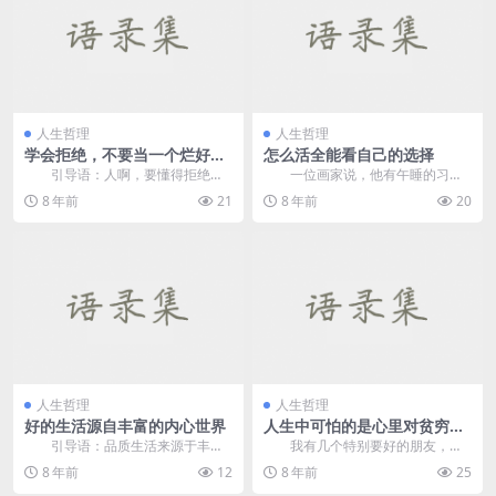
人生哲理
人生哲理
学会拒绝，不要当一个烂好
怎么活全能看自己的选择
人！
引导语：人啊，要懂得拒绝，
一位画家说，他有午睡的习
不能一味的当烂好人，到最后，谁
惯。然而有一天，心“怦怦”地...
8 年前
21
8 年前
20
的好你也得不到。 &...
人生哲理
人生哲理
好的生活源自丰富的内心世界
人生中可怕的是心里对贫穷的
恐惧！
引导语：品质生活来源于丰富
我有几个特别要好的朋友，都
的内心世界。 我家住在郊
有强悍的金钱观。吾友许多多，推
8 年前
12
8 年前
25
区，每天...
崇亦舒金句&ldqu...