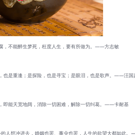
，不能醉生梦死，枉度人生，要有所做为。——方志敏
也是重逢；是探险，也是寻宝；是眼泪，也是歌声。——汪国
即能天宽地阔，消除一切困难，解除一切纠葛。——卡耐基
的人想冲进去，婚姻也罢、事业也罢，人生的欲望大都如此。