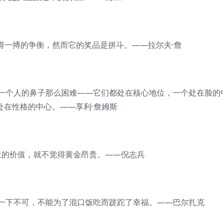
一搏的争衡，然而它的奖品是拼斗。——拉尔夫·詹
个人的鼻子那么困难——它们都处在核心地位，一个处在脸的
处在性格的中心。——享利·詹姆斯
的价值，就不觉得黄金昂贵。——倪志兵
下不可，不能为了混口饭吃而蹉跎了幸福。——巴尔扎克