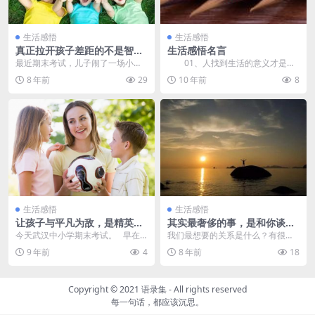
生活感悟
生活感悟
真正拉开孩子差距的不是智
生活感悟名言
商，而是这5个习惯 – 凡紫寒
最近期末考试，儿子闹了一场小风
01、人找到生活的意义才是幸
波。发了试卷，他才发现自己没带
福的。——尤&middo...
8 年前
29
10 年前
8
铅笔盒。他又胆小，不...
生活感悟
生活感悟
让孩子与平凡为敌，是精英教
其实最奢侈的事，是和你谈心
育最大的失败 – 艾小羊
– 周小宽
今天武汉中小学期末考试。 早在
我们最想要的关系是什么？有很多
一周前，我朋友圈里就有很多妈妈
人内心会有这样的抱怨，我所拥有
9 年前
4
8 年前
18
刷屏如...
的关系并不能真的满足...
Copyright © 2021
语录集
- All rights reserved
每一句话，都应该沉思。