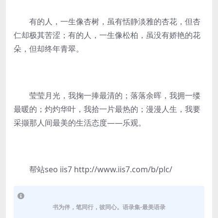
有的人，一生像杏树，虽有恬静淡雅的杏花，但杏
仁却极其苦涩；有的人，一生像松柏，虽没有娇艳的花
朵，但却终年青翠。
莹莹月光，我掬一捧最清的；落落余晖，我拥一缕
最暖的；灼灼华叶，我拾一片最热的；漫漫人生，我要
采撷那人间最美的生活态度——乐观。
帮站seo iis7 http://www.iis7.com/b/plc/
书为伴，笔同行，彼同心。语录集-最美语录