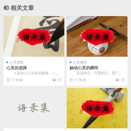
相关文章
心灵感悟
心灵感悟
心灵的选择
触动心灵的瞬间
人是自己心灵的追随者。——
蓝蓝的它，可爱的它，宽广的
力成文学 ...
它，深切的它，忧伤的它，它是谁
11 年前
27
11 年前
19
呢？是—...