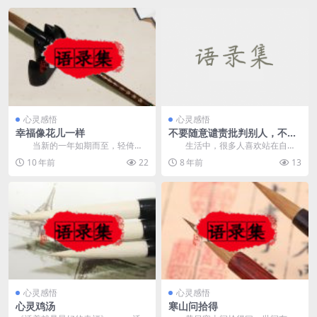
心灵感悟
心灵感悟
幸福像花儿一样
不要随意谴责批判别人，不曾
经历就无法体会
当新的一年如期而至，轻倚在
生活中，很多人喜欢站在自己
季节的窗口，我仿佛听见了悬挂在
的视角，自以为是地随便谴责批判
10 年前
22
8 年前
13
窗台上那串紫色的风铃...
别人，以为全世界就自...
心灵感悟
心灵感悟
心灵鸡汤
寒山问拾得