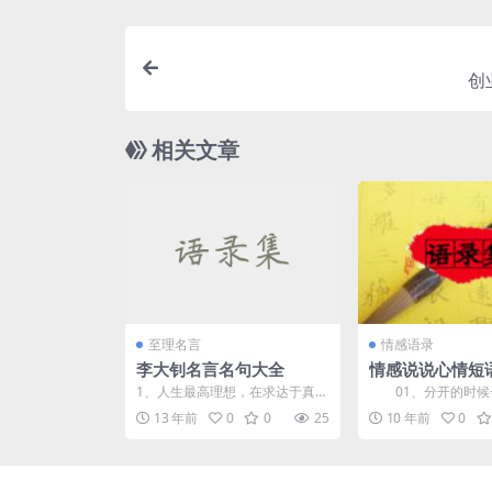
创
相关文章
至理名言
情感语录
李大钊名言名句大全
情感说说心情短
1、人生最高理想，在求达于真
01、分开的时候
理。——李大钊 ...
两眼，因为常联系这
13 年前
0
0
25
10 年前
0
的。 ...