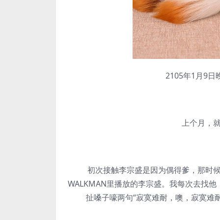
2105年1月9日
上个月，就有
初次接触李宗盛是因为偶得爹，那时候他
WALKMAN里播放的李宗盛。我每次去找
扯嗓子嚎两句“寂寞难耐，噢，寂寞难