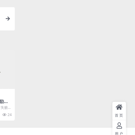
励志
句子
有失败！
放弃一
24
首页
用户