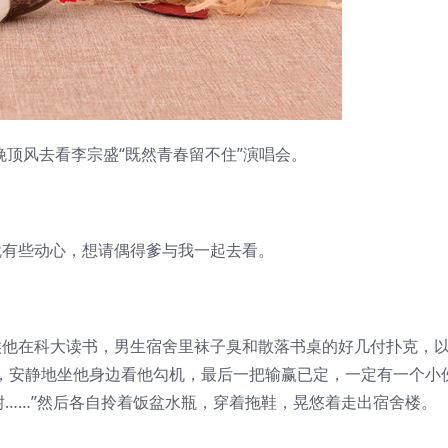
晚顶风去看李宗盛“既然青春留不住”演唱会。
些动心，想请偶得爹与我一起去看。
在科大读书，男生宿舍里袜子臭和散落书桌的好几付扑克，
他，安静地坐他身边看他勾机，最后一把输赢已定，一定有一个小
耐……”然后各自拎着饭盆水瓶，穿着拖鞋，晃悠着走出宿舍楼。