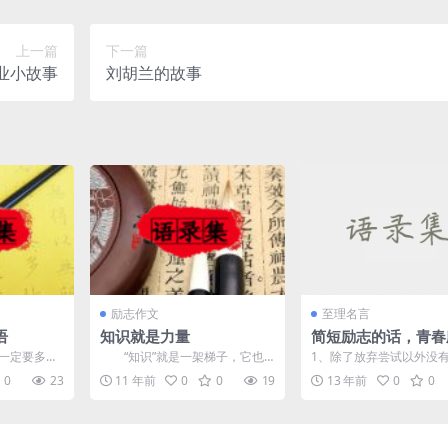
上一篇
下一篇
业小故事
刘胡兰的故事
励志作文
至理名言
语
知识就是力量
简短励志的话，青春
的话，写得好的励志
一定要多看
“知识”就是一架梯子，它也
1、除了放弃尝试以外没
句话是假
为我们的人生开通了一条又宽...
2、努力不一定成功，但
0
23
11 年前
0
0
19
13 年前
0
0
定失败...